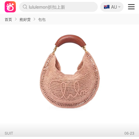
🇦🇺
Sasa美妆护肤3.5折
AU
lululemon折扣上新
SSENSE年中2.5折
FreshBeauty好价汇总
Cettire降价+叠9折
WWS Coles超市实拍
viagogo二手票捡漏
Myer超级周末
The Outnet奢牌1折起
David Jones 3折起
Flannels大牌1折
Perfumes Club护肤1折
AMIRO面罩$251
Amazon折扣汇总
eToro入金$200送$50
Amazon数码好物
ICONIC本周7.5折
ThedoubleF高奢地板价
Moose Knuckles 6折
丝芙兰5折起
EUFY摄像头$98
Selenichast首饰2折
Trip机票酒店促销
YSL送5件彩妆礼
Amazon家居好物
Amazon美妆护肤
雅漾大喷$8
过敏原检测盒$33
伊索独家赠50ml沐浴露
科颜氏高保湿面霜$29
SEALIFE海洋馆门票6折
丝塔芙大白罐$16
订阅Newsletter送香薰
Cult Beauty 6.8折
Harrods圣诞日历$525
LN-CC奢牌私促3折
d'Alba空姐喷雾$16
EVE LOM套装£56
Bernardelli独家4折
Adore Beauty 6折起
CT圣诞日历
Mytheresa奢品2.7折
Luxury Escapes 9折
Currentbody美容仪$881
MOON Garden Live
Roborock扫地机$649
Tingo Life水杯$24
Valentino官网5折
CR洗护套装$23
修丽可4件套$159
Myer彩妆2件7折
GANNI官网4.5折
Stylevana韩妆4折
Tessabit高奢8.5折
OGX洗发水$11
Amazon阿德莱德次日达
卡诗8.5折+赠礼
Philips Hue灯具8折
首页
抢好货
包包
SUIT
06-23