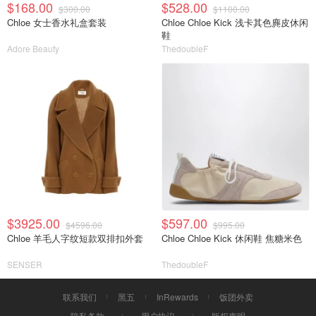
$168.00
$528.00
$300.00
$1100.00
Chloe 女士香水礼盒套装
Chloe Chloe Kick 浅卡其色麂皮休闲
鞋
Adore Beauty
ThedoubleF
$3925.00
$597.00
$4596.00
$995.00
Chloe 羊毛人字纹短款双排扣外套
Chloe Chloe Kick 休闲鞋 焦糖米色
SENSER
ThedoubleF
联系我们
黑五
InRewards
饭团外卖
隐私条款
用户协议
版权声明