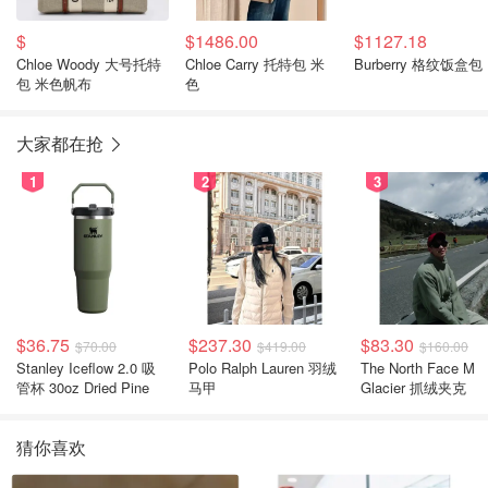
$
$1486.00
$1127.18
Chloe Woody 大号托特
Chloe Carry 托特包 米
Burberry 格纹饭盒包
包 米色帆布
色
大家都在抢
1
2
3
$36.75
$237.30
$83.30
$70.00
$419.00
$160.00
Stanley Iceflow 2.0 吸
Polo Ralph Lauren 羽绒
The North Face M
管杯 30oz Dried Pine
马甲
Glacier 抓绒夹克
猜你喜欢