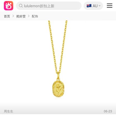
🇦🇺
Sasa美妆护肤3.5折
AU
lululemon折扣上新
SSENSE年中3折
FreshBeauty好价汇总
Cettire降价+叠9折
WWS Coles超市实拍
viagogo二手票捡漏
Myer超级周末1折
The Outnet奢牌1折起
David Jones 3折起
Flannels大牌1折
Perfumes Club护肤1折
AMIRO返校季6.2折
Amazon折扣汇总
eToro入金$200送$50
Amazon数码好物
ICONIC本周7.5折
ThedoubleF高奢地板价
Moose Knuckles 6折
丝芙兰5折起
EUFY官网3.7折起
Selenichast首饰2折
Trip机票酒店促销
YSL送5件彩妆礼
Amazon家居好物
Amazon美妆护肤
雅漾大喷$8
过敏原检测盒$33
伊索独家赠50ml沐浴露
科颜氏清仓3折
SEALIFE海洋馆门票6折
丝塔芙大白罐$16
订阅Newsletter送香薰
Cult Beauty 6.8折
Harrods圣诞日历2.3折
LN-CC奢牌私促3折
d'Alba空姐喷雾$16
EVE LOM套装逆天2折
Bernardelli独家4折
Adore Beauty 6折起
CT圣诞日历
Mytheresa奢品2.7折
Luxury Escapes 9折
Currentbody美容仪9折
MOON Garden Live
Roborock扫地机3.7折
Tingo Life水杯$24
Valentino官网5折
CR洗发护发6.3折
修丽可套装7.4折
Myer彩妆2件7折
GANNI官网4.5折
Stylevana韩妆4折
Tessabit高奢8.5折
OGX洗护4折
Amazon阿德莱德次日达
卡诗8.5折+赠礼
Philips Hue灯具8折
首页
抢好货
配饰
周生生
06-23