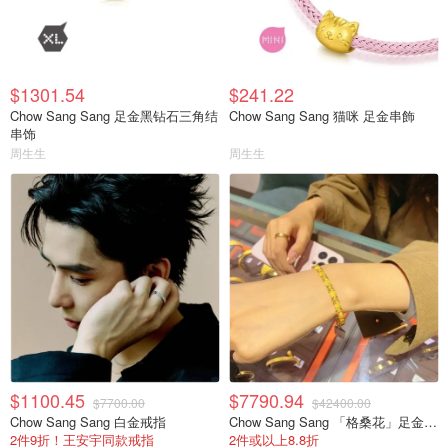
$1301.54
$241.22
Chow Sang Sang 足金黑钻石三角结
Chow Sang Sang 猫咪 足金串飾
串饰
周生生
周生生
$1100.45
$7790.94
$7700.00
$42400.00
Chow Sang Sang 白金戒指
Chow Sang Sang 「格桑花」足金鑽石手鐲
2件9折！王安宇同款戒指
2件或以上8.8折