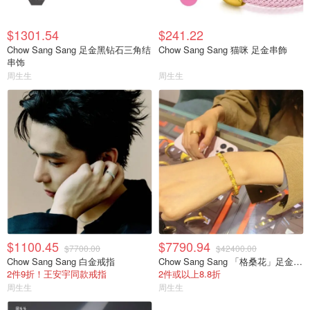
$1301.54
$241.22
Chow Sang Sang 足金黑钻石三角结
Chow Sang Sang 猫咪 足金串飾
串饰
周生生
周生生
$1100.45
$7790.94
$7700.00
$42400.00
Chow Sang Sang 白金戒指
Chow Sang Sang 「格桑花」足金鑽石手鐲
2件9折！王安宇同款戒指
2件或以上8.8折
周生生
周生生