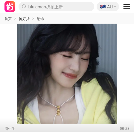
🇦🇺
Sasa美妆护肤3.5折
AU
lululemon折扣上新
SSENSE年中3折
FreshBeauty好价汇总
Cettire降价+叠9折
Farfetch折上8折
WWS Coles超市实拍
viagogo二手票捡漏
Myer清仓1折起
The Outnet奢牌1折起
David Jones 3折起
Flannels大牌1折
Perfumes Club护肤1折
AMIRO返校季6.2折
Oweek抽奖送Airpods
Amazon折扣汇总
eToro入金$200送$50
Amazon数码好物
ICONIC本周7.5折
ThedoubleF高奢地板价
Moose Knuckles 6折
丝芙兰5折起
EUFY官网3.7折起
Selenichast首饰2折
Trip机票酒店促销
YSL送5件彩妆礼
Amazon家居好物
BIGBANG巡演开票
David Jones时尚3折
Amazon美妆护肤
雅漾大喷$8
过敏原检测盒$33
伊索独家赠50ml沐浴露
科颜氏清仓3折
SEALIFE海洋馆门票6折
丝塔芙大白罐$16
订阅Newsletter送香薰
Cult Beauty 6.8折
Harrods圣诞日历2.3折
LN-CC奢牌私促3折
d'Alba空姐喷雾$16
EVE LOM套装逆天2折
Bernardelli独家4折
Adore Beauty 6折起
CT圣诞日历
Mytheresa奢品2.7折
Luxury Escapes 9折
Currentbody美容仪9折
卡诗9折+赠4件礼
MOON Garden Live
ALLSAINTS美衣3折
Roborock扫地机3.7折
Tingo Life水杯$24
Valentino官网5折
CR洗发护发6.3折
首页
抢好货
配饰
周生生
06-23