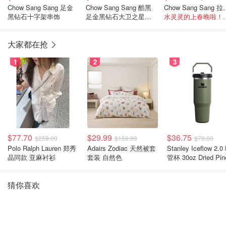
Chow Sang Sang 足金
Chow Sang Sang 酷黑
Chow Sang
黑钻石十字架串饰
足金黑钻石大卫之星串
水灵灵的上春
饰
大家都在抢
1
2
3
$77.70
$29.99
$36.75
$259.00
$159.99
$70.00
Polo Ralph Lauren 郑秀
Adairs Zodiac 天然被套
Stanley Iceflow 2.0 吸
晶同款 亚麻衬衫
套装 自然色
管杯 30oz Dried Pin
猜你喜欢