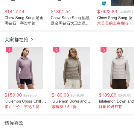
$1417.44
$1301.54
$7922.83
$40666.
Chow Sang Sang 足金
Chow Sang Sang 酷黑
Chow Sang
黑钻石十字架串饰
足金黑钻石大卫之星串
水灵灵的上春
饰
大家都在抢
1
2
3
$159.00
$189.00
$189.00
$299.00
$349.00
$349.00
lululemon Cross Chill 女士运动外套
lululemon Down and Around 羽绒夹克
接近半价！罕见力度
暖揭灰！5.4折
除8/10码都有
猜你喜欢