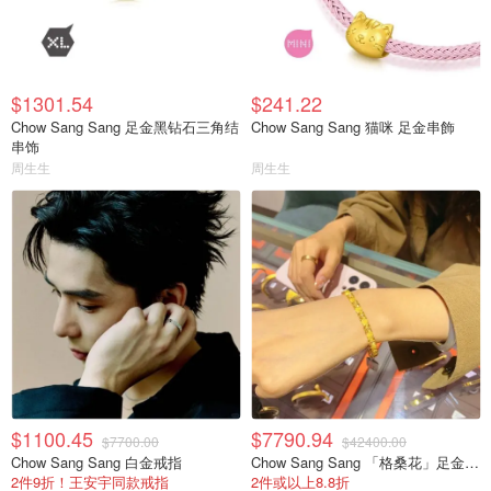
$1301.54
$241.22
Chow Sang Sang 足金黑钻石三角结
Chow Sang Sang 猫咪 足金串飾
串饰
周生生
周生生
$1100.45
$7790.94
$7700.00
$42400.00
Chow Sang Sang 白金戒指
Chow Sang Sang 「格桑花」足金鑽石手鐲
2件9折！王安宇同款戒指
2件或以上8.8折