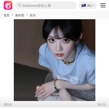
🇦🇺
lululemon折扣上新
AU
Sasa美妆护肤3.5折
SSENSE年中3折
FreshBeauty好价汇总
Cettire降价+叠9折
Farfetch折上8折
WWS Coles超市实拍
viagogo二手票捡漏
Myer清仓1折起
The Outnet奢牌1折起
David Jones 3折起
Flannels大牌1折
Perfumes Club护肤1折
AMIRO返校季6.2折
Oweek抽奖送Airpods
Amazon折扣汇总
eToro入金$200送$50
Amazon数码好物
ICONIC本周7.5折
ThedoubleF高奢地板价
Moose Knuckles 6折
丝芙兰5折起
EUFY官网3.7折起
Selenichast首饰2折
Trip机票酒店促销
YSL送5件彩妆礼
Amazon家居好物
BIGBANG巡演开票
David Jones时尚3折
Amazon美妆护肤
雅漾大喷$8
过敏原检测盒$33
伊索独家赠50ml沐浴露
科颜氏清仓3折
SEALIFE海洋馆门票6折
丝塔芙大白罐$16
订阅Newsletter送香薰
Cult Beauty 6.8折
Harrods圣诞日历2.3折
LN-CC奢牌私促3折
d'Alba空姐喷雾$16
EVE LOM套装逆天2折
Bernardelli独家4折
Adore Beauty 6折起
CT圣诞日历
Mytheresa奢品2.7折
Luxury Escapes 9折
Currentbody美容仪9折
MOON Garden Live
ALLSAINTS美衣3折
Roborock扫地机3.7折
Tingo Life水杯$24
Valentino官网5折
CR洗发护发6.3折
首页
抢好货
配饰
周生生
06-23