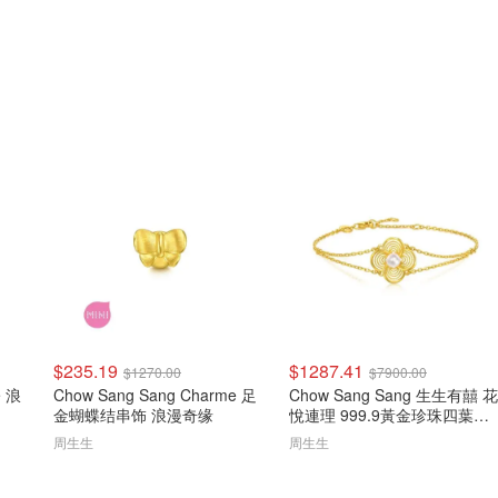
$235.19
$1287.41
$1270.00
$7900.00
e 浪
Chow Sang Sang Charme 足
Chow Sang Sang 生生有囍 花
金蝴蝶结串饰 浪漫奇缘
悅連理 999.9黃金珍珠四葉草
手鍊
周生生
周生生