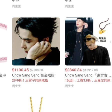
周生生
周生生
$1100.45
$2840.34
$7700.00
$13912.00
足金串
Chow Sang Sang 白金戒指
Chow Sang Sang 「東方古祖」黄金葫芦
2件9折！王安宇同款戒指
13g起，工费3.8折，王嘉尔同款
周生生
周生生