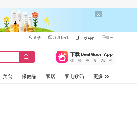
联系我们
澳洲
登录
下载App
🇺🇸
美国
下载 DealMoon App
体验更多精彩
🇨🇳
中国
美食
保健品
家居
家电数码
更多
🇨🇦
加拿大
🇬🇧
汽车
英国
旅游
🇩🇪
德国
母婴儿童
🇫🇷
法国
🇮🇹
意大利