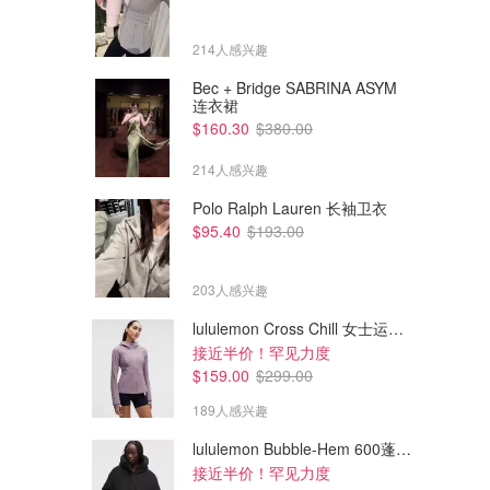
214人感兴趣
Bec + Bridge SABRINA ASYM
连衣裙
$160.30
$380.00
214人感兴趣
Polo Ralph Lauren 长袖卫衣
$95.40
$193.00
203人感兴趣
lululemon Cross Chill 女士运动外套
接近半价！罕见力度
$4712.74
$7790.94
$25345.00
$42400.00
$159.00
$299.00
Chow Sang Sang 莫比乌斯扭花手镯
Chow Sang Sang 「格桑花」足金鑽石手鐲
含金18.004g，免工费
189人感兴趣
2件或以上8.8折
周生生
周生生
lululemon Bubble-Hem 600蓬松羽绒夹克
接近半价！罕见力度