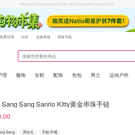
Dealmoon may be paid when users buy items via our links.
免费试用
社区
兑换商城
商家导航
护理
服饰
女鞋
配饰
包包
男士
运动户外
 Sang Sang Sanrio Kitty黄金串珠手链
0.00
ang Sang
周生生
手链/手镯