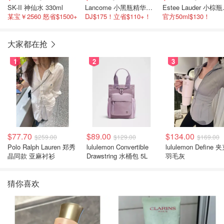
SK-II 神仙水 330ml
Lancome 小黑瓶精华水 150ml
Estee
某宝￥2560 怒省$1500+
DJ$175！立省$110+！
官方50ml$130！
大家都在抢
1
2
3
$77.70
$89.00
$134.00
$259.00
$129.00
$169.00
Polo Ralph Lauren 郑秀
lululemon Convertible
lululemon Define 
晶同款 亚麻衬衫
Drawstring 水桶包 5L
羽毛灰
猜你喜欢