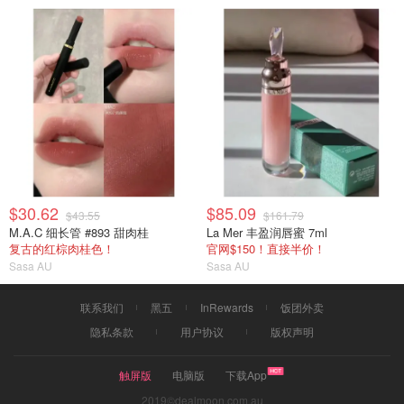
$30.62
$85.09
$43.55
$161.79
M.A.C 细长管 #893 甜肉桂
La Mer 丰盈润唇蜜 7ml
复古的红棕肉桂色！
官网$150！直接半价！
Sasa AU
Sasa AU
联系我们
黑五
InRewards
饭团外卖
隐私条款
用户协议
版权声明
触屏版
电脑版
下载App
2019©dealmoon.com.au