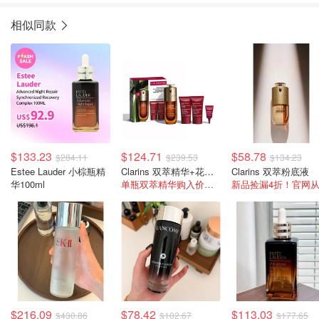
相似同款
$133.23
$124.71
$58.78
$284.11
$239.53
$134.23
Estee Lauder 小棕瓶精
Clarins 双萃精华+花样年华套装
Clarins 双萃粉底液
华100ml
单瓶双萃精华购入价为$240
$216.09
$78.42
$113.03
$430.86
$102.67
$177.65