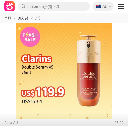
🇦🇺
Sasa美妆护肤3.5折
AU
lululemon折扣上新
SSENSE年中3折
FreshBeauty好价汇总
Cettire降价+叠9折
Farfetch折上8折
WWS Coles超市实拍
viagogo二手票捡漏
Myer清仓1折起
The Outnet奢牌1折起
David Jones 3折起
Flannels大牌1折
Perfumes Club护肤1折
AMIRO返校季6.2折
Oweek抽奖送Airpods
Amazon折扣汇总
eToro入金$200送$50
Amazon数码好物
ICONIC本周7.5折
ThedoubleF高奢地板价
Moose Knuckles 6折
丝芙兰5折起
EUFY官网3.7折起
Selenichast首饰2折
Trip机票酒店促销
YSL送5件彩妆礼
Amazon家居好物
BIGBANG巡演开票
David Jones时尚3折
Amazon美妆护肤
雅漾大喷$8
过敏原检测盒$33
伊索独家赠50ml沐浴露
科颜氏清仓3折
SEALIFE海洋馆门票6折
丝塔芙大白罐$16
订阅Newsletter送香薰
Cult Beauty 6.8折
Harrods圣诞日历2.3折
LN-CC奢牌私促3折
d'Alba空姐喷雾$16
EVE LOM套装逆天2折
Bernardelli独家4折
Adore Beauty 6折起
CT圣诞日历
Mytheresa奢品2.7折
Luxury Escapes 9折
Currentbody美容仪9折
卡诗9折+赠4件礼
MOON Garden Live
ALLSAINTS美衣3折
Roborock扫地机3.7折
Tingo Life水杯$24
Valentino官网5折
CR洗发护发6.3折
首页
抢好货
护肤
Sasa AU
06-23