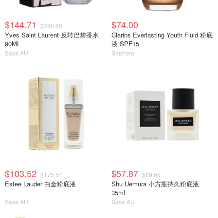
$144.71
$74.00
$240.60
Yves Saint Laurent 反转巴黎香水
Clarins Everlasting Youth Fluid 粉底
90ML
液 SPF15
Sasa AU
Sephora
$103.52
$57.87
$175.54
$89.65
Estee Lauder 白金粉底液
Shu Uemura 小方瓶持久粉底液
35ml
Sasa AU
Sasa AU