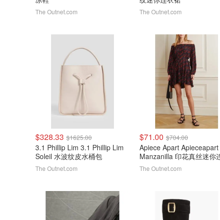
The Outnet.com
The Outnet.com
$328.33
$71.00
$1625.00
$704.00
3.1 Phillip Lim 3.1 Phillip Lim
Apiece Apart Apieceapart
Soleil 水波纹皮水桶包
Manzanilla 印花真丝迷
裙
The Outnet.com
The Outnet.com