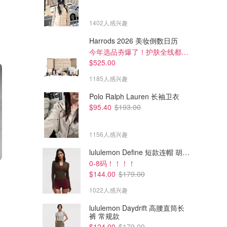
1402人感兴趣
Harrods 2026 美妆倒数日历
今年选品夯爆了！护肤全线都很绝
$525.00
1185人感兴趣
Polo Ralph Lauren 长袖卫衣
$95.40
$193.00
1156人感兴趣
lululemon Define 短款连帽 胡桃棕
0-8码！！！！
$
$
$144.00
$179.00
Stuart Weitzman Nolita 珍珠玛
Claudie Pierlot 丁字玛丽珍
丽珍
1022人感兴趣
The Outnet.com
The Outnet.com
lululemon Daydrift 高腰直筒长
裤 常规款
$124.00
$179.00