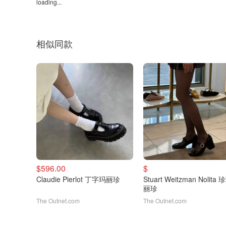
loading...
相似同款
$596.00
$
Claudie Pierlot 丁字玛丽珍
Stuart Weitzman Nolita
丽珍
The Outnet.com
The Outnet.com