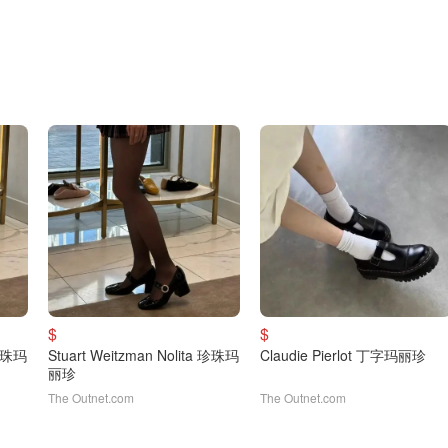
$
$
 珍珠玛
Stuart Weitzman Nolita 珍珠玛
Claudie Pierlot 丁字玛丽珍
丽珍
The Outnet.com
The Outnet.com