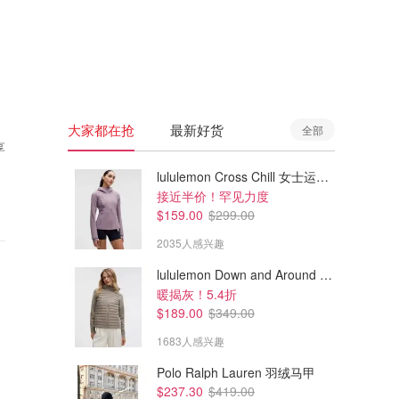
🇦🇺
澳洲
🇳🇿
新西兰
大家都在抢
最新好货
全部
享
lululemon Cross Chill 女士运动外套
接近半价！罕见力度
$159.00
$299.00
2035人感兴趣
lululemon Down and Around 羽绒夹克
暖揭灰！5.4折
$189.00
$349.00
1683人感兴趣
Polo Ralph Lauren 羽绒马甲
$237.30
$419.00