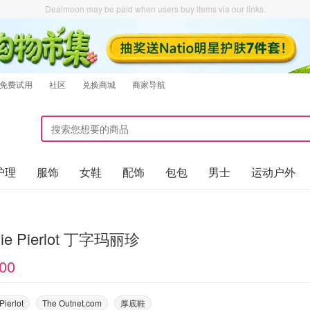
Dealmoon may be paid when users buy items via our links.
免费试用
社区
兑换商城
商家导航
护理
服饰
女鞋
配饰
包包
男士
运动户外
die Pierlot 丁字玛丽珍
00
Pierlot
The Outnet.com
厚底鞋