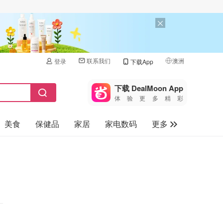
联系我们
澳洲
登录
下载App
🇺🇸
美国
下载 DealMoon App
体验更多精彩
🇨🇳
中国
美食
保健品
家居
家电数码
更多
🇨🇦
加拿大
🇬🇧
汽车
英国
旅游
🇩🇪
德国
母婴儿童
🇫🇷
法国
🇮🇹
意大利