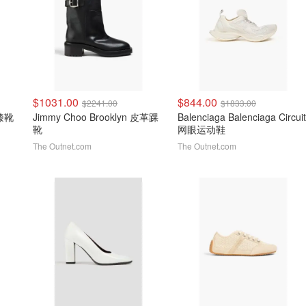
$1031.00
$844.00
$2241.00
$1833.00
及膝靴
Jimmy Choo Brooklyn 皮革踝
Balenciaga Balenciaga Circuit
靴
网眼运动鞋
The Outnet.com
The Outnet.com