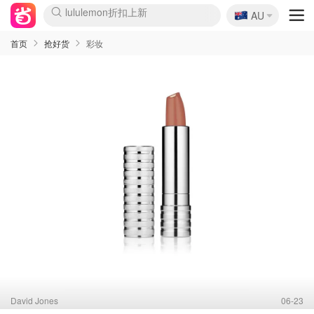
🇦🇺
Sasa美妆护肤3.5折
AU
lululemon折扣上新
SSENSE年中2.5折
FreshBeauty好价汇总
Cettire降价+叠9折
WWS Coles超市实拍
viagogo二手票捡漏
Myer超级周末
The Outnet奢牌1折起
David Jones 3折起
Flannels大牌1折
Perfumes Club护肤1折
AMIRO面罩$251
Amazon折扣汇总
eToro入金$200送$50
Amazon数码好物
ICONIC本周7.5折
ThedoubleF高奢地板价
Moose Knuckles 6折
丝芙兰5折起
EUFY摄像头$98
Selenichast首饰2折
Trip机票酒店促销
YSL送5件彩妆礼
Amazon家居好物
Amazon美妆护肤
雅漾大喷$8
过敏原检测盒$33
伊索独家赠50ml沐浴露
科颜氏高保湿面霜$29
SEALIFE海洋馆门票6折
丝塔芙大白罐$16
订阅Newsletter送香薰
Cult Beauty 6.8折
Harrods圣诞日历$525
LN-CC奢牌私促3折
d'Alba空姐喷雾$16
EVE LOM套装£56
Bernardelli独家4折
Adore Beauty 6折起
CT圣诞日历
Mytheresa奢品2.7折
Luxury Escapes 9折
Currentbody美容仪$881
MOON Garden Live
Roborock扫地机$649
Tingo Life水杯$24
Valentino官网5折
CR洗护套装$23
修丽可4件套$159
Myer彩妆2件7折
GANNI官网4.5折
Stylevana韩妆4折
Tessabit高奢8.5折
OGX洗发水$11
Amazon阿德莱德次日达
卡诗8.5折+赠礼
Philips Hue灯具8折
首页
抢好货
彩妆
David Jones
06-23