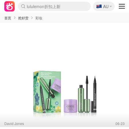
🇦🇺
Sasa美妆护肤3.5折
AU
lululemon折扣上新
SSENSE年中2.5折
FreshBeauty好价汇总
Cettire降价+叠9折
WWS Coles超市实拍
viagogo二手票捡漏
Myer超级周末
The Outnet奢牌1折起
David Jones 3折起
Flannels大牌1折
Perfumes Club护肤1折
AMIRO面罩$251
Amazon折扣汇总
eToro入金$200送$50
Amazon数码好物
ICONIC本周7.5折
ThedoubleF高奢地板价
Moose Knuckles 6折
EUFY摄像头$98
Selenichast首饰2折
Trip机票酒店促销
YSL送5件彩妆礼
Amazon家居好物
Amazon美妆护肤
雅漾大喷$8
过敏原检测盒$33
科颜氏高保湿面霜$29
SEALIFE海洋馆门票6折
丝塔芙大白罐$16
订阅Newsletter送香薰
Cult Beauty 6.8折
Harrods圣诞日历$525
LN-CC奢牌私促3折
d'Alba空姐喷雾$16
EVE LOM套装£56
Bernardelli独家4折
Adore Beauty 6折起
CT圣诞日历
Mytheresa奢品2.7折
Luxury Escapes 9折
Currentbody美容仪$881
MOON Garden Live
Roborock扫地机$649
Tingo Life水杯$24
Valentino官网5折
CR洗护套装$23
修丽可4件套$159
Myer彩妆2件7折
GANNI官网4.5折
Stylevana韩妆4折
Tessabit高奢8.5折
OGX洗发水$11
Amazon阿德莱德次日达
卡诗8.5折+赠礼
Philips Hue灯具8折
首页
抢好货
彩妆
David Jones
06-23