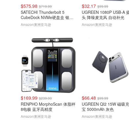
$575.98
$32.17
$719.99
$99.99
SATECHI Thunderbolt 5
UGREEN 1080P USB-A
CubeDock NVMe硬盘盒 银色
头 降噪麦克风 自动补光
80Gbps 140W扩展坞
Amazon澳洲亚马逊
Amazon澳洲亚马逊
$169.99
$66.48
$239.00
$99.99
RENPHO MorphoScan 体脂秤
UGREEN QI2 15W 磁吸
8电极 蓝牙高精度
宝 5000mAh 灰色
Amazon澳洲亚马逊
Amazon澳洲亚马逊