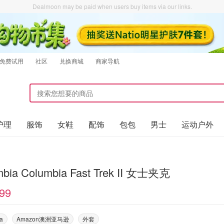
Dealmoon may be paid when users buy items via our links.
免费试用
社区
兑换商城
商家导航
护理
服饰
女鞋
配饰
包包
男士
运动户外
mbia Columbia Fast Trek II 女士夹克
99
a
Amazon澳洲亚马逊
外套