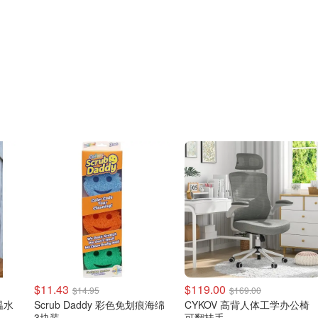
$11.43
$119.00
$14.95
$169.00
温水
Scrub Daddy 彩色免划痕海绵
CYKOV 高背人体工学办公椅
3块装
可翻扶手