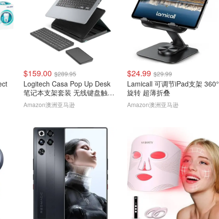
$159.00
$24.99
$289.95
$29.99
ect
Logitech Casa Pop Up Desk
Lamicall 可调节iPad支架 360°
笔记本支架套装 无线键盘触控
旋转 超薄折叠
板
Amazon澳洲亚马逊
Amazon澳洲亚马逊