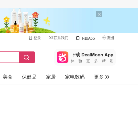
联系我们
澳洲
登录
下载App
🇺🇸
美国
下载 DealMoon App
体验更多精彩
🇨🇳
中国
美食
保健品
家居
家电数码
更多
🇨🇦
加拿大
🇬🇧
汽车
英国
旅游
🇩🇪
德国
母婴儿童
🇫🇷
法国
🇮🇹
意大利