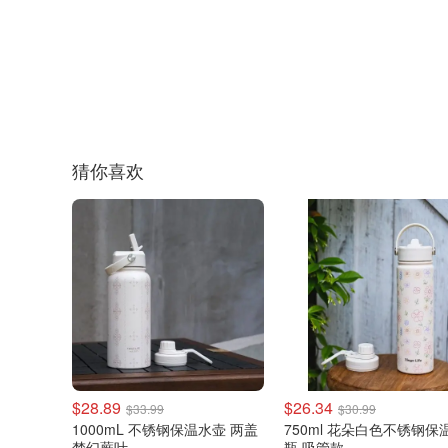
猜你喜欢
$28.89
$26.34
$33.99
$30.99
1000mL 不锈钢保温水壶 两盖
750ml 花朵白色不锈钢保
梦幻蕨叶
瓶 吸管款