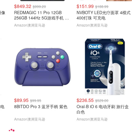
$849.32
$151.99
$999.20
$188.99
 摄像
REDMAGIC 11 Pro 12GB
NVBOTY LED光疗面罩 4模式
256GB 144Hz 5G游戏手机 黑
400灯珠 可充电
色
Amazon澳洲亚马逊
Amazon澳洲亚马逊
$89.95
$236.55
$99.95
$529.00
充电
8BITDO Pro 3 蓝牙手柄 紫色
Oral-B iO 6 电动牙刷 旅行盒
白色
Amazon澳洲亚马逊
Amazon澳洲亚马逊