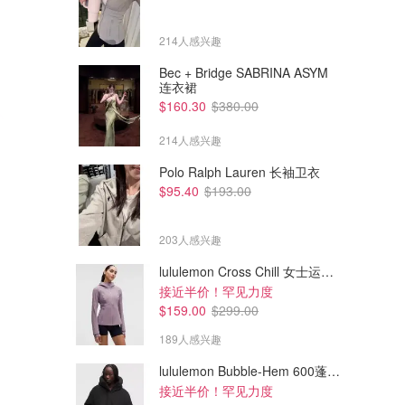
214人感兴趣
Bec + Bridge SABRINA ASYM
连衣裙
$160.30
$380.00
214人感兴趣
Polo Ralph Lauren 长袖卫衣
$95.40
$193.00
203人感兴趣
lululemon Cross Chill 女士运动外套
接近半价！罕见力度
$64.23
$47.22
$159.00
$299.00
Columbia 男士防水外套
adidas 运动鞋 黑色
189人感兴趣
Amazon澳洲亚马逊
Amazon澳洲亚马逊
lululemon Bubble-Hem 600蓬松羽绒夹克
接近半价！罕见力度