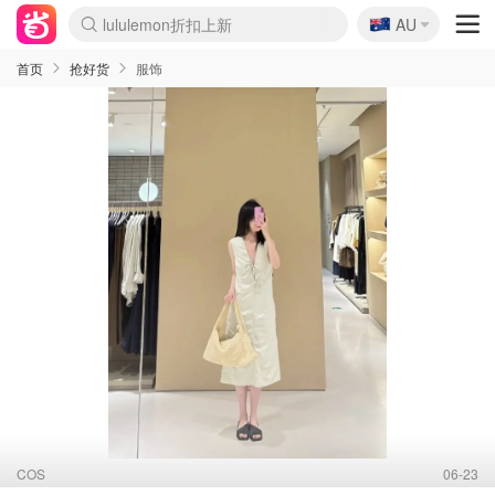
🇦🇺
Sasa美妆护肤3.5折
AU
lululemon折扣上新
SSENSE年中2.5折
FreshBeauty好价汇总
Cettire降价+叠9折
WWS Coles超市实拍
viagogo二手票捡漏
Myer超级周末
The Outnet奢牌1折起
David Jones 3折起
Flannels大牌1折
Perfumes Club护肤1折
AMIRO面罩$251
Amazon折扣汇总
eToro入金$200送$50
Amazon数码好物
ICONIC本周7.5折
ThedoubleF高奢地板价
Moose Knuckles 6折
丝芙兰5折起
EUFY摄像头$98
Selenichast首饰2折
Trip机票酒店促销
YSL送5件彩妆礼
Amazon家居好物
Amazon美妆护肤
雅漾大喷$8
过敏原检测盒$33
伊索独家赠50ml沐浴露
科颜氏高保湿面霜$29
SEALIFE海洋馆门票6折
丝塔芙大白罐$16
订阅Newsletter送香薰
Cult Beauty 6.8折
Harrods圣诞日历$525
LN-CC奢牌私促3折
d'Alba空姐喷雾$16
EVE LOM套装£56
Bernardelli独家4折
Adore Beauty 6折起
CT圣诞日历
Mytheresa奢品2.7折
Luxury Escapes 9折
Currentbody美容仪$881
MOON Garden Live
Roborock扫地机$649
Tingo Life水杯$24
Valentino官网5折
CR洗护套装$23
修丽可4件套$159
Myer彩妆2件7折
GANNI官网4.5折
Stylevana韩妆4折
Tessabit高奢8.5折
OGX洗发水$11
Amazon阿德莱德次日达
卡诗8.5折+赠礼
Philips Hue灯具8折
首页
抢好货
服饰
COS
06-23