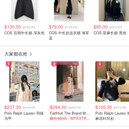
$130.00
$79.00
$90.00
$260.00
$159.00
$225.00
COS 百褶中长裙 深灰色
COS 中长款连衣裙 海军
COS 亚麻长裙 黑色
蓝
大家都在抢
1
2
3
$237.30
$294.30
$105.30
$419.00
$655.00
$212.00
Polo Ralph Lauren 羽绒
Faithfull The Brand Marais 格纹亚麻吊带中长连衣裙
Polo Ralph Lauren 长袖
马甲
额外9折码：MYEXTRA10
麻花针织衫