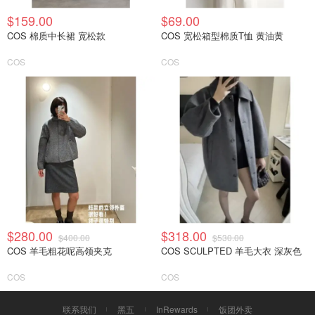
$159.00
$69.00
COS 棉质中长裙 宽松款
COS 宽松箱型棉质T恤 黄油黄
COS
COS
$280.00
$318.00
$400.00
$530.00
COS 羊毛粗花呢高领夹克
COS SCULPTED 羊毛大衣 深灰色
COS
COS
联系我们
黑五
InRewards
饭团外卖