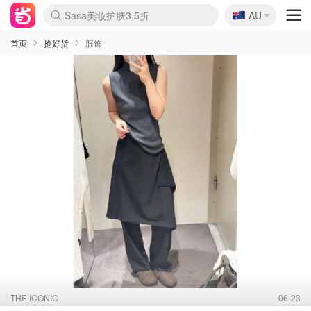
🇦🇺
Sasa美妆护肤3.5折
AU
lululemon折扣上新
SSENSE年中3折
FreshBeauty好价汇总
Cettire降价+叠9折
Farfetch折上8折
WWS Coles超市实拍
viagogo二手票捡漏
Myer清仓1折起
The Outnet奢牌1折起
David Jones 3折起
Flannels大牌1折
Perfumes Club护肤1折
AMIRO返校季6.2折
Oweek抽奖送Airpods
Amazon折扣汇总
eToro入金$200送$50
Amazon数码好物
ICONIC本周7.5折
ThedoubleF高奢地板价
Moose Knuckles 6折
丝芙兰5折起
EUFY官网3.7折起
Selenichast首饰2折
Trip机票酒店促销
YSL送5件彩妆礼
Amazon家居好物
BIGBANG巡演开票
David Jones时尚3折
Amazon美妆护肤
雅漾大喷$8
过敏原检测盒$33
伊索独家赠50ml沐浴露
科颜氏清仓3折
SEALIFE海洋馆门票6折
丝塔芙大白罐$16
订阅Newsletter送香薰
Cult Beauty 6.8折
Harrods圣诞日历2.3折
LN-CC奢牌私促3折
d'Alba空姐喷雾$16
EVE LOM套装逆天2折
Bernardelli独家4折
Adore Beauty 6折起
CT圣诞日历
Mytheresa奢品2.7折
Luxury Escapes 9折
Currentbody美容仪9折
卡诗9折+赠4件礼
MOON Garden Live
ALLSAINTS美衣3折
Roborock扫地机3.7折
Tingo Life水杯$24
Valentino官网5折
CR洗发护发6.3折
首页
抢好货
服饰
THE ICONIC
06-23