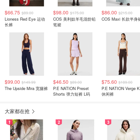
$66.75
$98.00
$86.00
$89.00
$175.00
$215.00
Lioness Red Eye 运动
COS 美利奴羊毛混纺铅
COS Maxi 长款半身
长裤
笔裙
$99.00
$46.50
$75.60
$149.99
$89.00
$189.00
The Upside Mira 宽腿裤
P.E NATION Preset
P.E NATION Verge K
Shorts 弹力短裤 L码
休闲裤
大家都在抢
1
2
3