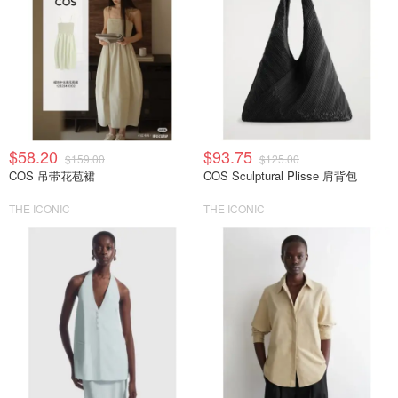
$58.20
$93.75
$159.00
$125.00
COS 吊带花苞裙
COS Sculptural Plisse 肩背包
THE ICONIC
THE ICONIC