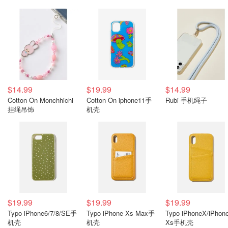
$14.99
$19.99
$14.99
Cotton On Monchhichi
Cotton On iphone11手
Rubi 手机绳子
挂绳吊饰
机壳
$19.99
$19.99
$19.99
Typo iPhone6/7/8/SE手
Typo iPhone Xs Max手
Typo iPhoneX/iPhon
机壳
机壳
Xs手机壳