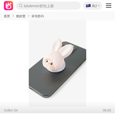
🇦🇺
lululemon折扣上新
AU
Sasa美妆护肤3.5折
SSENSE年中2.5折
FreshBeauty好价汇总
Cettire降价+叠9折
WWS Coles超市实拍
viagogo二手票捡漏
Myer折扣汇总
The Outnet奢牌1折起
David Jones 3折起
Flannels大牌1折
Perfumes Club护肤1折
AMIRO面罩$251
Amazon折扣汇总
eToro入金$200送$50
Amazon数码好物
ICONIC本周7.5折
ThedoubleF高奢地板价
Moose Knuckles 6折
EUFY摄像头$98
Selenichast首饰2折
Trip机票酒店促销
YSL送5件彩妆礼
Amazon家居好物
Amazon美妆护肤
雅漾大喷$8
过敏原检测盒$33
科颜氏高保湿面霜$29
SEALIFE海洋馆门票6折
丝塔芙大白罐$16
订阅Newsletter送香薰
Cult Beauty 6.8折
Harrods圣诞日历$525
LN-CC奢牌私促3折
d'Alba空姐喷雾$16
EVE LOM套装£56
Bernardelli独家4折
Adore Beauty 6折起
CT圣诞日历
Mytheresa奢品2.7折
Luxury Escapes 9折
Currentbody美容仪$881
MOON Garden Live
Roborock扫地机$649
Valentino官网5折
CR洗护套装$23
修丽可4件套$159
GANNI官网4.5折
Stylevana韩妆4折
Tessabit高奢8.5折
OGX洗发水$11
Amazon阿德莱德次日达
卡诗8.5折+赠礼
Philips Hue灯具8折
La Mer送8件礼值$529
首页
抢好货
家电数码
Cotton On
06-23