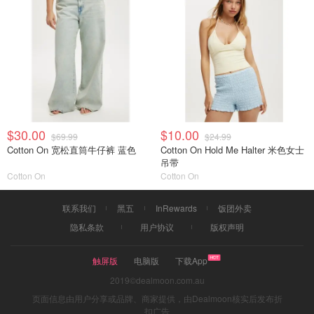
$30.00
$10.00
$69.99
$24.99
Cotton On 宽松直筒牛仔裤 蓝色
Cotton On Hold Me Halter 米色女士
吊带
Cotton On
Cotton On
联系我们
黑五
InRewards
饭团外卖
隐私条款
用户协议
版权声明
触屏版
电脑版
下载App
2019©dealmoon.com.au
页面信息由用户分享或品牌、商家提供，由Dealmoon核实后发布折
扣广告