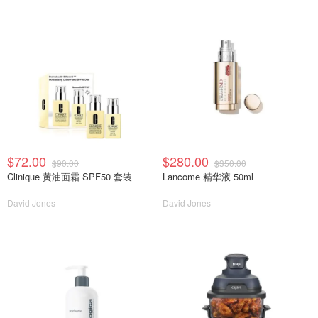
$72.00
$280.00
$90.00
$350.00
Clinique 黄油面霜 SPF50 套装
Lancome 精华液 50ml
David Jones
David Jones