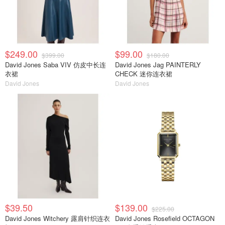
$249.00
$99.00
$399.00
$180.00
David Jones Saba VIV 仿皮中长连
David Jones Jag PAINTERLY
衣裙
CHECK 迷你连衣裙
David Jones
David Jones
$39.50
$139.00
$225.00
David Jones Witchery 露肩针织连衣
David Jones Rosefield OCTAGON