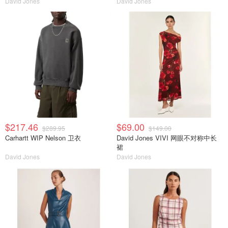
David Jones
David Jones
$217.46
$69.00
$289.95
$149.00
Carhartt WIP Nelson 卫衣
David Jones VIVI 网眼不对称中长
裙
David Jones
David Jones