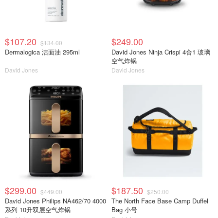
$107.20
$249.00
$134.00
Dermalogica 洁面油 295ml
David Jones Ninja Crispi 4合1 玻璃
空气炸锅
David Jones
David Jones
$299.00
$187.50
$449.00
$250.00
David Jones Philips NA462/70 4000
The North Face Base Camp Duffel
系列 10升双层空气炸锅
Bag 小号