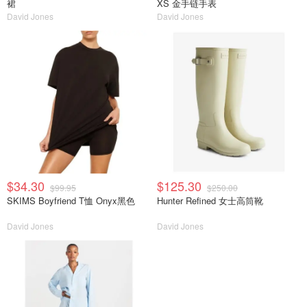
裙
XS 金手链手表
David Jones
David Jones
$34.30
$125.30
$99.95
$250.00
SKIMS Boyfriend T恤 Onyx黑色
Hunter Refined 女士高筒靴
David Jones
David Jones