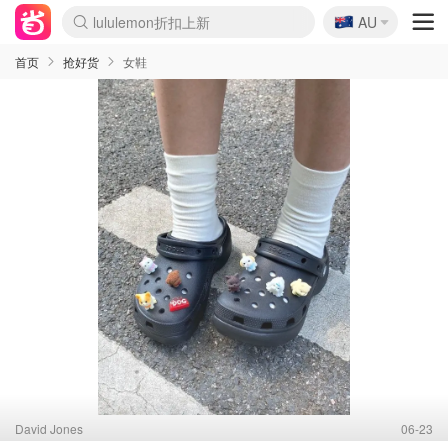
🇦🇺
lululemon折扣上新
AU
Sasa美妆护肤3.5折
SSENSE年中3折
FreshBeauty好价汇总
Cettire降价+叠9折
Farfetch折上8折
WWS Coles超市实拍
viagogo二手票捡漏
Myer清仓1折起
The Outnet奢牌1折起
David Jones 3折起
Flannels大牌1折
Perfumes Club护肤1折
AMIRO返校季6.2折
Oweek抽奖送Airpods
Amazon折扣汇总
eToro入金$200送$50
Amazon数码好物
ICONIC本周7.5折
ThedoubleF高奢地板价
Moose Knuckles 6折
丝芙兰5折起
EUFY官网3.7折起
Selenichast首饰2折
Trip机票酒店促销
YSL送5件彩妆礼
Amazon家居好物
BIGBANG巡演开票
David Jones时尚3折
Amazon美妆护肤
雅漾大喷$8
过敏原检测盒$33
伊索独家赠50ml沐浴露
科颜氏清仓3折
SEALIFE海洋馆门票6折
丝塔芙大白罐$16
订阅Newsletter送香薰
Cult Beauty 6.8折
Harrods圣诞日历2.3折
LN-CC奢牌私促3折
d'Alba空姐喷雾$16
EVE LOM套装逆天2折
Bernardelli独家4折
Adore Beauty 6折起
CT圣诞日历
Mytheresa奢品2.7折
Luxury Escapes 9折
Currentbody美容仪9折
MOON Garden Live
ALLSAINTS美衣3折
Roborock扫地机3.7折
Tingo Life水杯$24
Valentino官网5折
CR洗发护发6.3折
首页
抢好货
女鞋
David Jones
06-23