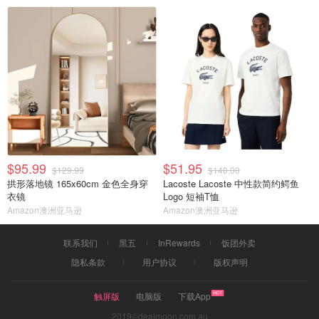
$95.99
$51.95
$129.99
$140.00
拱形落地镜 165x60cm 金色全身穿
Lacoste Lacoste 中性款简约鳄鱼
衣镜
Logo 短袖T恤
Amazon澳洲亚马逊
Amazon澳洲亚马逊
联系我们
黑五
InRewards
饭团外卖
隐私条款
用户协议
版权声明
触屏版
电脑版
下载App
2019©dealmoon.com.au