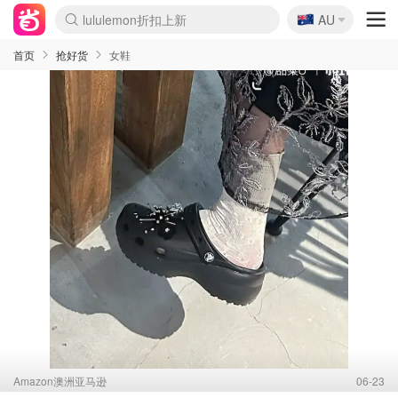
🇦🇺
lululemon折扣上新
Sasa美妆护肤3.5折
AU
SSENSE年中3折
FreshBeauty好价汇总
Cettire降价+叠9折
Farfetch折上8折
WWS Coles超市实拍
viagogo二手票捡漏
Myer清仓1折起
The Outnet奢牌1折起
David Jones 3折起
Flannels大牌1折
Perfumes Club护肤1折
AMIRO返校季6.2折
Oweek抽奖送Airpods
Amazon折扣汇总
eToro入金$200送$50
Amazon数码好物
ICONIC本周7.5折
ThedoubleF高奢地板价
Moose Knuckles 6折
丝芙兰5折起
EUFY官网3.7折起
Selenichast首饰2折
Trip机票酒店促销
YSL送5件彩妆礼
Amazon家居好物
BIGBANG巡演开票
David Jones时尚3折
Amazon美妆护肤
雅漾大喷$8
过敏原检测盒$33
伊索独家赠50ml沐浴露
科颜氏清仓3折
SEALIFE海洋馆门票6折
丝塔芙大白罐$16
订阅Newsletter送香薰
Cult Beauty 6.8折
Harrods圣诞日历2.3折
LN-CC奢牌私促3折
d'Alba空姐喷雾$16
EVE LOM套装逆天2折
Bernardelli独家4折
Adore Beauty 6折起
CT圣诞日历
Mytheresa奢品2.7折
Luxury Escapes 9折
Currentbody美容仪9折
MOON Garden Live
ALLSAINTS美衣3折
Roborock扫地机3.7折
Tingo Life水杯$24
Valentino官网5折
CR洗发护发6.3折
修丽可套装7.4折
首页
抢好货
女鞋
Amazon澳洲亚马逊
06-23