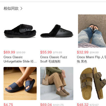
相似同款
$69.99
$55.99
$32.99
$99.99
$79.99
$54.99
Crocs Classic
Crocs Classic Fuzz
Crocs Miami Flip 人
Unfurgettable Slide 经典
Scuff 毛绒拖鞋
拖 黑色
拖鞋
$4.75
$69.04
$48.32
$101.75
$72.67