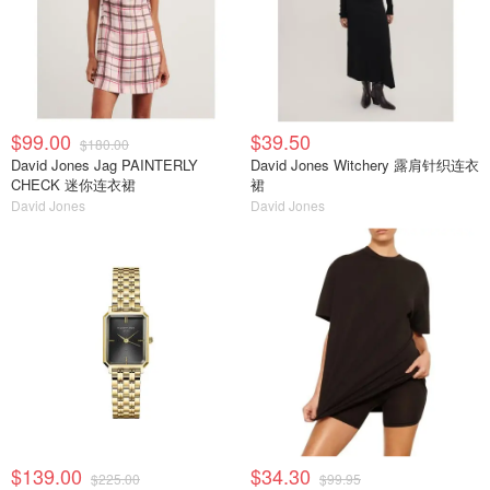
$99.00
$39.50
$180.00
David Jones Jag PAINTERLY
David Jones Witchery 露肩针织连衣
CHECK 迷你连衣裙
裙
David Jones
David Jones
$139.00
$34.30
$225.00
$99.95