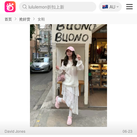
🇦🇺
Sasa美妆护肤3.5折
AU
SSENSE年中2.5折
FreshBeauty好价汇总
Cettire降价+叠9折
WWS Coles超市实拍
viagogo二手票捡漏
Myer超级周末
The Outnet奢牌1折起
David Jones 3折起
Flannels大牌1折
Perfumes Club护肤1折
AMIRO面罩$251
Amazon折扣汇总
eToro入金$200送$50
Amazon数码好物
ICONIC本周7.5折
ThedoubleF高奢地板价
Moose Knuckles 6折
丝芙兰5折起
EUFY摄像头$98
Selenichast首饰2折
Trip机票酒店促销
YSL送5件彩妆礼
Amazon家居好物
Amazon美妆护肤
雅漾大喷$8
过敏原检测盒$33
伊索独家赠50ml沐浴露
科颜氏高保湿面霜$29
SEALIFE海洋馆门票6折
丝塔芙大白罐$16
订阅Newsletter送香薰
Cult Beauty 6.8折
Harrods圣诞日历$525
LN-CC奢牌私促3折
d'Alba空姐喷雾$16
EVE LOM套装£56
Bernardelli独家4折
Adore Beauty 6折起
CT圣诞日历
Mytheresa奢品2.7折
Luxury Escapes 9折
Currentbody美容仪$881
MOON Garden Live
Roborock扫地机$649
Tingo Life水杯$24
Valentino官网5折
CR洗护套装$23
修丽可4件套$159
Myer彩妆2件7折
GANNI官网4.5折
Stylevana韩妆4折
Tessabit高奢8.5折
OGX洗发水$11
Amazon阿德莱德次日达
卡诗8.5折+赠礼
Philips Hue灯具8折
首页
抢好货
女鞋
David Jones
06-23