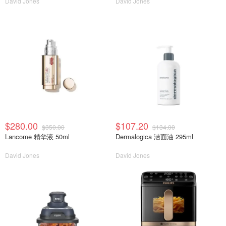
David Jones
David Jones
$280.00
$107.20
$350.00
$134.00
Lancome 精华液 50ml
Dermalogica 洁面油 295ml
David Jones
David Jones