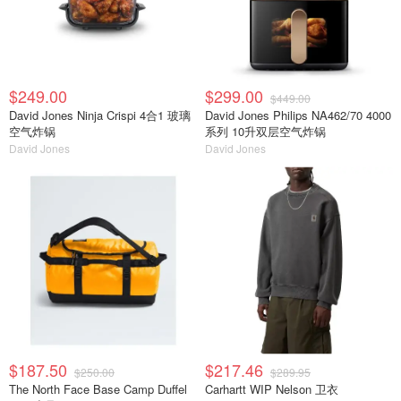
$249.00
$299.00
$449.00
David Jones Ninja Crispi 4合1 玻璃
David Jones Philips NA462/70 4000
空气炸锅
系列 10升双层空气炸锅
David Jones
David Jones
$187.50
$217.46
$250.00
$289.95
The North Face Base Camp Duffel
Carhartt WIP Nelson 卫衣