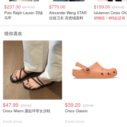
$237.30
$770.00
$159.00
$419.00
$299.00
Polo Ralph Lauren 羽绒
Alexander Wang STAR
马甲
拉链卫衣 高密绒面料
胡桃
猜你喜欢
$47.99
$39.20
$59.99
$79.99
Crocs Miami 露趾环带女凉鞋
Crocs Classic
David Jones
David Jones