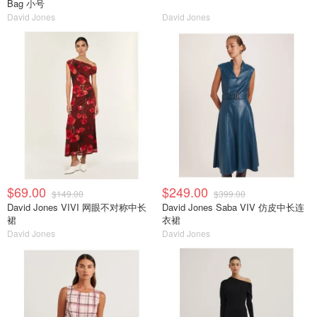
Bag 小号
David Jones
David Jones
$69.00
$249.00
$149.00
$399.00
David Jones VIVI 网眼不对称中长
David Jones Saba VIV 仿皮中长连
裙
衣裙
David Jones
David Jones