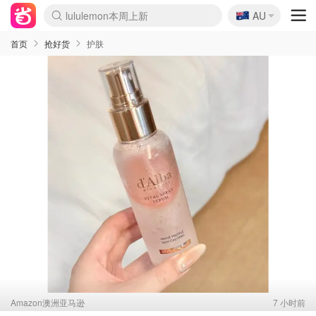
lululemon本周上新
🇦🇺
Sasa美妆护肤3.5折
AU
SSENSE年中3折
FreshBeauty好价汇总
Cettire降价+叠9折
Farfetch折上8折
WWS Coles超市实拍
viagogo二手票捡漏
Myer清仓1折起
The Outnet奢牌1折起
David Jones 3折起
Flannels大牌1折
Perfumes Club护肤1折
AMIRO返校季6.2折
Oweek抽奖送Airpods
Amazon折扣汇总
eToro入金$200送$50
Amazon数码好物
ICONIC本周7.5折
ThedoubleF高奢地板价
Moose Knuckles 6折
丝芙兰5折起
EUFY官网3.7折起
Selenichast首饰2折
Trip机票酒店促销
YSL送5件彩妆礼
Amazon家居好物
BIGBANG巡演开票
David Jones时尚3折
Amazon美妆护肤
雅漾大喷$8
过敏原检测盒$33
伊索独家赠50ml沐浴露
科颜氏送高保湿面霜
SEALIFE海洋馆门票6折
丝塔芙大白罐$16
订阅Newsletter送香薰
Cult Beauty 6.8折
Harrods圣诞日历2.3折
LN-CC奢牌私促3折
d'Alba空姐喷雾$16
EVE LOM套装逆天2折
Bernardelli独家4折
Adore Beauty 6折起
CT圣诞日历
Mytheresa奢品2.7折
首页
抢好货
护肤
Amazon澳洲亚马逊
7 小时前