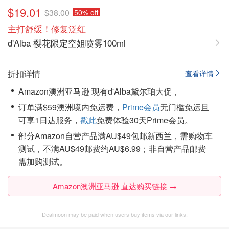
$19.01
$38.00
50% off
主打舒缓！修复泛红
d'Alba 樱花限定空姐喷雾100ml
折扣详情
查看详情
Amazon澳洲亚马逊 现有d'Alba黛尔珀大促，
订单满$59澳洲境内免运费，
Prime会员
无门槛免运且
可享1日达服务，
戳此
免费体验30天Prime会员。
部分Amazon自营产品满AU$49包邮新西兰，需购物车
测试，不满AU$49邮费约AU$6.99；非自营产品邮费
需加购测试。
Amazon澳洲亚马逊 直达购买链接 →
Dealmoon may be paid when users buy items via our links.