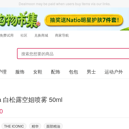
Dealmoon may be paid when users buy items via our links.
免费试用
社区
兑换商城
商家导航
护理
服饰
女鞋
配饰
包包
男士
运动户外
lba 白松露空姐喷雾 50ml
0
THE ICONIC
精华
面部精油