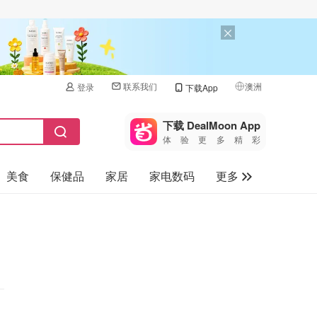
联系我们
澳洲
登录
下载App
🇺🇸
美国
下载 DealMoon App
体验更多精彩
🇨🇳
中国
美食
保健品
家居
家电数码
更多
🇨🇦
加拿大
🇬🇧
汽车
英国
旅游
🇩🇪
德国
母婴儿童
🇫🇷
法国
🇮🇹
意大利