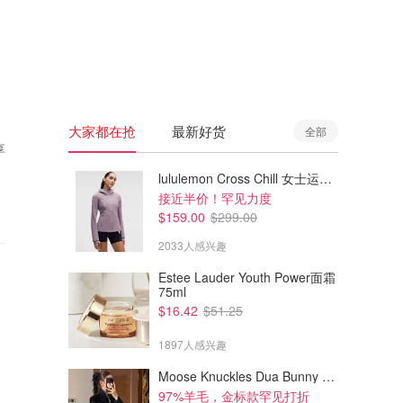
🇦🇺
澳洲
🇳🇿
新西兰
大家都在抢
最新好货
全部
享
lululemon Cross Chill 女士运动外套
接近半价！罕见力度
$159.00
$299.00
2033人感兴趣
Estee Lauder Youth Power面霜
75ml
$16.42
$51.25
1897人感兴趣
Moose Knuckles Dua Bunny 羊毛混纺针织夹克
97%羊毛，金标款罕见打折