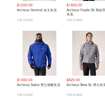
$1250.00
$1800.00
Arc'teryx Sentinel 女士夹克
Arc'teryx Fissile SV 男
夹克
THE ICONIC
THE ICONIC
$1450.00
$820.00
Arc'teryx Sabre 男士保暖夹克
Arc'teryx Beta SL 男士夹
THE ICONIC
THE ICONIC