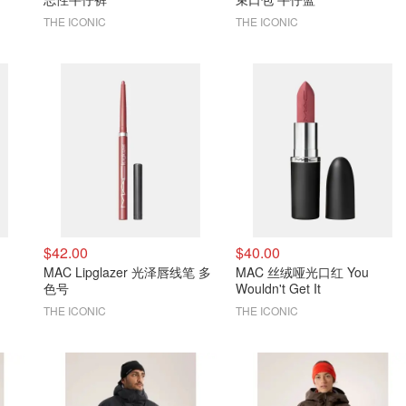
THE ICONIC
THE ICONIC
$42.00
$40.00
MAC Lipglazer 光泽唇线笔 多
MAC 丝绒哑光口红 You
色号
Wouldn't Get It
THE ICONIC
THE ICONIC