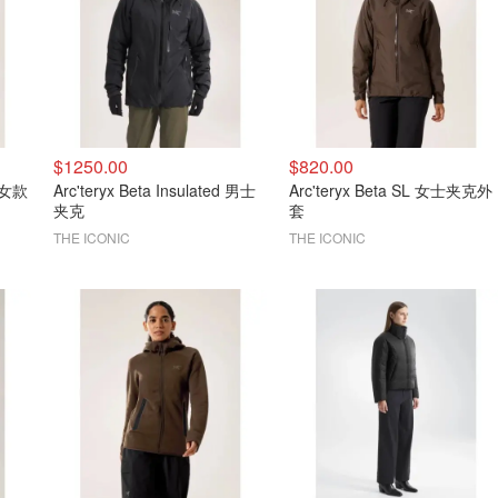
$1250.00
$820.00
y 女款
Arc'teryx Beta Insulated 男士
Arc'teryx Beta SL 女士夹克外
夹克
套
THE ICONIC
THE ICONIC