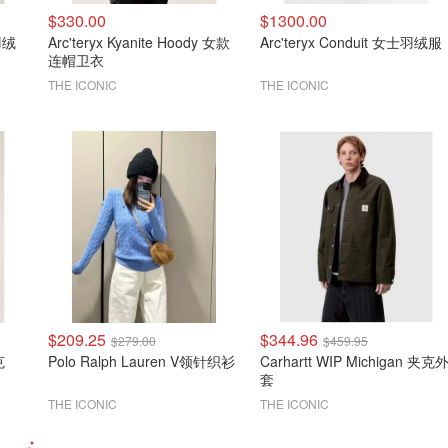
$330.00
$1300.00
款羽绒
Arc'teryx Kyanite Hoody 女款
Arc'teryx Conduit 女士羽绒服
连帽卫衣
THE ICONIC
THE ICONIC
$209.25
$344.96
$279.00
$459.95
克
Polo Ralph Lauren V领针织衫
Carhartt WIP Michigan 夹克
套
THE ICONIC
THE ICONIC