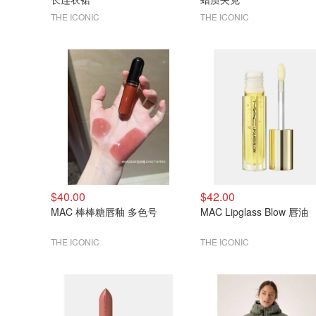
THE ICONIC
THE ICONIC
$40.00
$42.00
MAC 棒棒糖唇釉 多色号
MAC Lipglass Blow 唇油
THE ICONIC
THE ICONIC