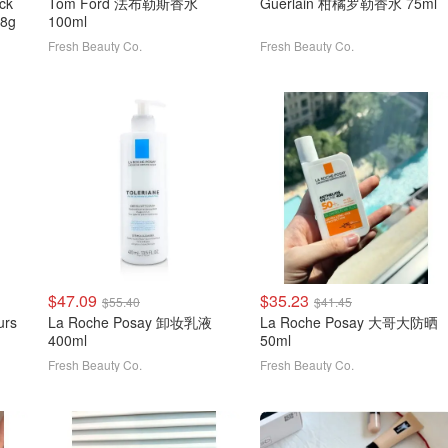
ick
Tom Ford 法布勒斯香水
Guerlain 柑橘罗勒香水 75ml
 8g
100ml
Fresh Beauty Co.
Fresh Beauty Co.
$47.09
$35.23
$55.40
$41.45
urs
La Roche Posay 卸妆乳液
La Roche Posay 大哥大防晒
400ml
50ml
Fresh Beauty Co.
Fresh Beauty Co.