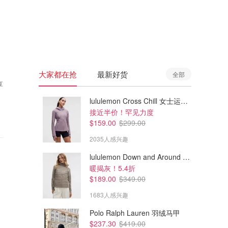
🇦🇺
澳洲
🇳🇿
新西兰
大家都在抢
最新好货
全部
享
lululemon Cross Chill 女士运动外套
接近半价！罕见力度
$159.00
$299.00
2035人感兴趣
lululemon Down and Around 羽绒夹克
暖揭灰！5.4折
$189.00
$349.00
1683人感兴趣
Polo Ralph Lauren 羽绒马甲
$237.30
$419.00