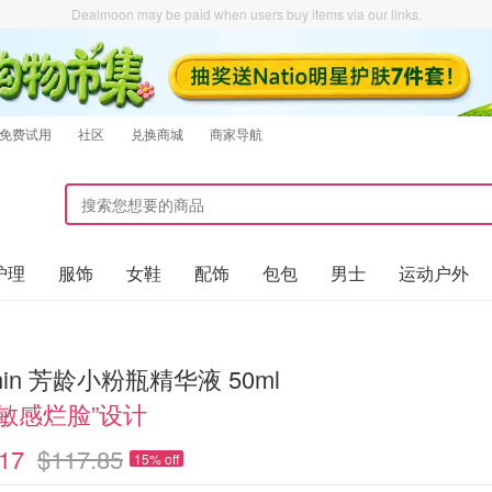
Dealmoon may be paid when users buy items via our links.
免费试用
社区
兑换商城
商家导航
护理
服饰
女鞋
配饰
包包
男士
运动户外
phin 芳龄小粉瓶精华液 50ml
“敏感烂脸”设计
17
$117.85
15% off