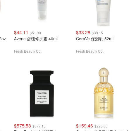
$44.11
$33.28
$51.90
$39.15
6oz
Avene 舒缓修护霜 40ml
CeraVe 保湿乳 52ml
Fresh Beauty Co.
Fresh Beauty Co.
$575.58
$159.46
$677.15
$226.00