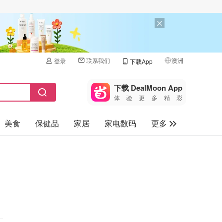
联系我们
澳洲
登录
下载App
🇺🇸
美国
下载 DealMoon App
体验更多精彩
🇨🇳
中国
美食
保健品
家居
家电数码
更多
🇨🇦
加拿大
🇬🇧
汽车
英国
旅游
🇩🇪
德国
母婴儿童
🇫🇷
法国
🇮🇹
意大利