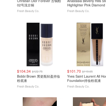
Christian Dior Forever 古铜粉
Anastasia Beverly Hills St
02号浅古铜
Highlighter Pink Diamond
Fresh Beauty Co.
Fresh Beauty Co.
$104.34
$101.70
$122.75
$119.65
Bobbi Brown 黑瓷瓶轻盈持妆
Yves Saint Laurent All Ho
粉底液
Foundation持妆粉底液
Fresh Beauty Co.
Fresh Beauty Co.