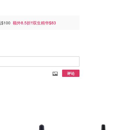
瓶$100
额外8.5折‼️双生精华$83
评论