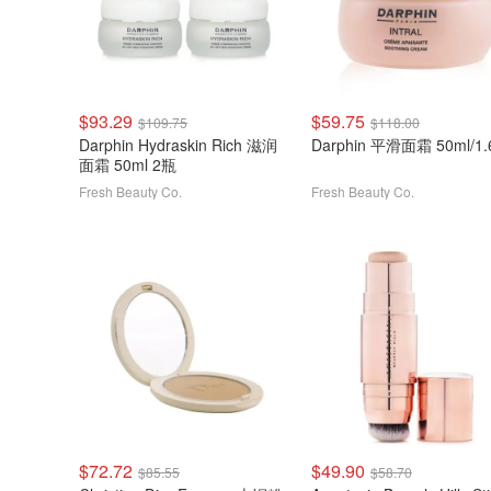
$93.29
$59.75
$109.75
$118.00
Darphin Hydraskin Rich 滋润
Darphin 平滑面霜 50ml/1.
面霜 50ml 2瓶
Fresh Beauty Co.
Fresh Beauty Co.
$72.72
$49.90
$85.55
$58.70