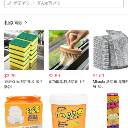
暂无评论，打开App写评论
相似同款
$3.29
$2.69
$1.53
厨房双面清洁海绵 10片
多功能塑料清洁刷 1个
Miracle 清洁布 超细
防刮
维 8片