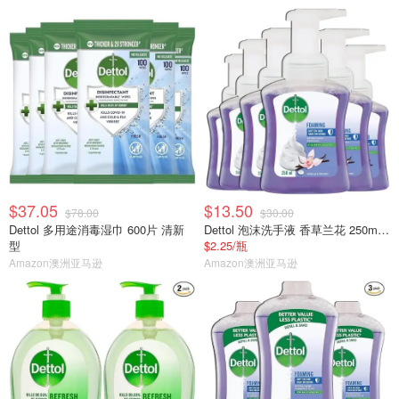
$37.05
$13.50
$78.00
$30.00
Dettol 多用途消毒湿巾 600片 清新
Dettol 泡沫洗手液 香草兰花 250ml×6
型
$2.25/瓶
Amazon澳洲亚马逊
Amazon澳洲亚马逊