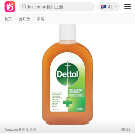
🇦🇺
Sasa美妆护肤3.5折
AU
lululemon折扣上新
SSENSE年中2.5折
FreshBeauty好价汇总
Cettire降价+叠9折
WWS Coles超市实拍
viagogo二手票捡漏
Myer折扣汇总
The Outnet奢牌1折起
David Jones 3折起
Flannels大牌1折
Perfumes Club护肤1折
AMIRO面罩$251
Amazon折扣汇总
Amazon数码好物
ThedoubleF高奢地板价
Moose Knuckles 6折
EUFY摄像头$98
Selenichast首饰2折
悉尼-墨尔本机票$29
Amazon家居好物
Amazon美妆护肤
雅漾大喷$8
过敏原检测盒$33
科颜氏高保湿面霜$29
SEALIFE海洋馆门票6折
丝塔芙大白罐$16
订阅Newsletter送香薰
Harrods圣诞日历$525
LN-CC奢牌私促
d'Alba空姐喷雾$16
EVE LOM套装£56
Bernardelli独家4折
Adore Beauty 6折起
Mytheresa奢品2.7折
Currentbody美容仪$881
MOON Garden Live
CR洗护套装$23
GANNI官网4.5折
Stylevana韩妆4折
Tessabit高奢8.5折
OGX洗发水$11
Amazon阿德莱德次日达
卡诗8.5折+赠礼
Philips Hue灯具8折
La Mer送8件礼值$529
始祖鸟 石头岛 8折
雅诗兰黛7.5折+赠礼
祖玛珑赠5件礼
惊❗️修丽可赠42ml精华
Loewe/BBR高奢8折
黑五价❗阿玛尼全场8折
Crocs洞洞鞋$36
A王情侣卫衣推荐
三星4K智能电视$664
倩碧7.5折+赠$110礼
Bobbi Brown 8折+赠礼
M.A.C 7.5折+赠彩妆套装
首页
抢好货
家居
Amazon澳洲亚马逊
06-23