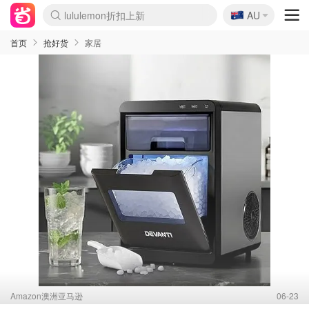
🇦🇺
lululemon折扣上新
AU
Sasa美妆护肤3.5折
SSENSE年中3折
FreshBeauty好价汇总
Cettire降价+叠9折
WWS Coles超市实拍
viagogo二手票捡漏
Myer超级周末1折
The Outnet奢牌1折起
David Jones 3折起
Flannels大牌1折
Perfumes Club护肤1折
AMIRO返校季6.2折
Amazon折扣汇总
eToro入金$200送$50
Amazon数码好物
ICONIC本周7.5折
ThedoubleF高奢地板价
Moose Knuckles 6折
丝芙兰5折起
EUFY官网3.7折起
Selenichast首饰2折
Trip机票酒店促销
YSL送5件彩妆礼
Amazon家居好物
David Jones时尚3折
Amazon美妆护肤
雅漾大喷$8
过敏原检测盒$33
伊索独家赠50ml沐浴露
科颜氏清仓3折
SEALIFE海洋馆门票6折
丝塔芙大白罐$16
订阅Newsletter送香薰
Cult Beauty 6.8折
Harrods圣诞日历2.3折
LN-CC奢牌私促3折
d'Alba空姐喷雾$16
EVE LOM套装逆天2折
Bernardelli独家4折
Adore Beauty 6折起
CT圣诞日历
Mytheresa奢品2.7折
Luxury Escapes 9折
Currentbody美容仪9折
MOON Garden Live
ALLSAINTS美衣3折
Roborock扫地机3.7折
Tingo Life水杯$24
Valentino官网5折
CR洗发护发6.3折
修丽可套装7.4折
Myer彩妆2件7折
GANNI官网4.5折
Stylevana韩妆4折
Tessabit高奢8.5折
OGX洗护4折
Amazon阿德莱德次日达
卡诗8.5折+赠礼
Philips Hue灯具8折
首页
抢好货
家居
Amazon澳洲亚马逊
06-23