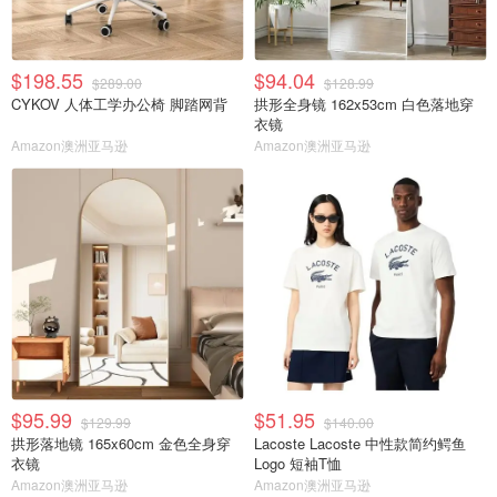
$198.55
$94.04
$289.00
$128.99
CYKOV 人体工学办公椅 脚踏网背
拱形全身镜 162x53cm 白色落地穿
衣镜
Amazon澳洲亚马逊
Amazon澳洲亚马逊
$95.99
$51.95
$129.99
$140.00
拱形落地镜 165x60cm 金色全身穿
Lacoste Lacoste 中性款简约鳄鱼
衣镜
Logo 短袖T恤
Amazon澳洲亚马逊
Amazon澳洲亚马逊