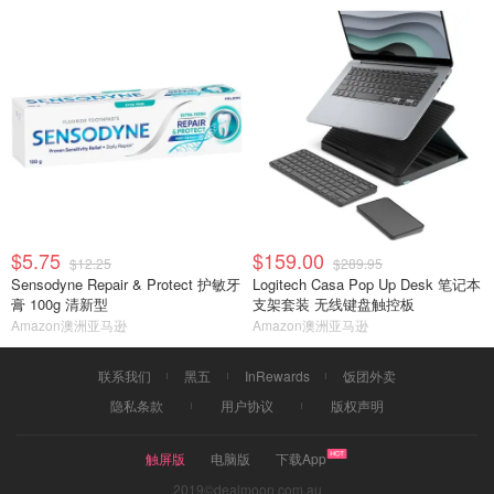
$5.75
$159.00
$12.25
$289.95
Sensodyne Repair & Protect 护敏牙
Logitech Casa Pop Up Desk 笔记本
膏 100g 清新型
支架套装 无线键盘触控板
Amazon澳洲亚马逊
Amazon澳洲亚马逊
联系我们
黑五
InRewards
饭团外卖
隐私条款
用户协议
版权声明
触屏版
电脑版
下载App
2019©dealmoon.com.au