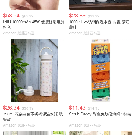
$53.54
$28.89
$62.99
$33.99
INIU 10000mAh 45W 便携移动电源
1000mL 不锈钢保温水壶 两盖 梦幻
粉色
蕨叶
Amazon澳洲亚马逊
Amazon澳洲亚马逊
$26.34
$11.43
$30.99
$14.95
750ml 花朵白色不锈钢保温水瓶 吸
Scrub Daddy 彩色免划痕海绵 3块装
管款
Amazon澳洲亚马逊
Amazon澳洲亚马逊