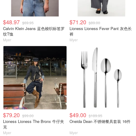
$48.97
$71.20
$69.95
$89.00
Calvin Klein Jeans 蓝色梭织标签罗
Lioness Lioness Fever Pant 灰色长
纹T恤
裤
Myer
Myer
$79.20
$49.00
$99.00
$189.95
Lioness Lioness The Bronx 牛仔夹
Oneida Dean 不锈钢餐具套装 16件
克
Myer
Myer