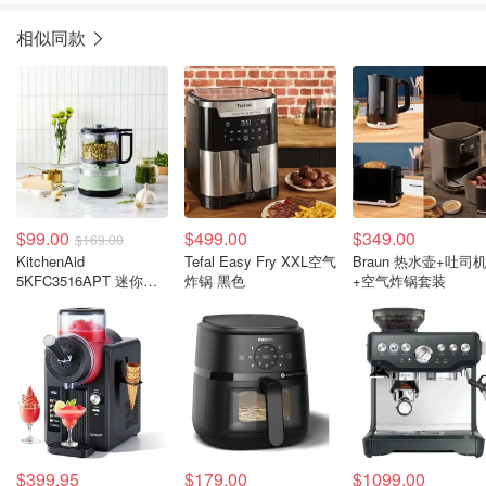
相似同款
$99.00
$499.00
$349.00
$169.00
KitchenAid
Tefal Easy Fry XXL空气
Braun 热水壶+吐司
5KFC3516APT 迷你切
炸锅 黑色
+空气炸锅套装
碎机 3.5杯 开心果色
$399.95
$179.00
$1099.00