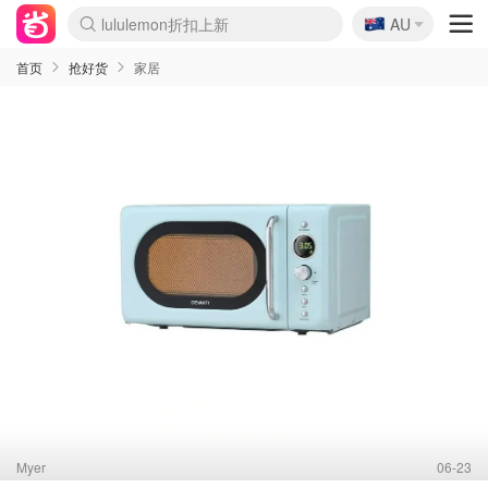
🇦🇺
Sasa美妆护肤3.5折
AU
lululemon折扣上新
SSENSE年中3折
FreshBeauty好价汇总
Cettire降价+叠9折
WWS Coles超市实拍
viagogo二手票捡漏
Myer超级周末1折
The Outnet奢牌1折起
David Jones 3折起
Flannels大牌1折
Perfumes Club护肤1折
AMIRO返校季6.2折
Amazon折扣汇总
eToro入金$200送$50
Amazon数码好物
ICONIC本周7.5折
ThedoubleF高奢地板价
Moose Knuckles 6折
丝芙兰5折起
EUFY官网3.7折起
Selenichast首饰2折
Trip机票酒店促销
YSL送5件彩妆礼
Amazon家居好物
Amazon美妆护肤
雅漾大喷$8
过敏原检测盒$33
伊索独家赠50ml沐浴露
科颜氏清仓3折
SEALIFE海洋馆门票6折
丝塔芙大白罐$16
订阅Newsletter送香薰
Cult Beauty 6.8折
Harrods圣诞日历2.3折
LN-CC奢牌私促3折
d'Alba空姐喷雾$16
EVE LOM套装逆天2折
Bernardelli独家4折
Adore Beauty 6折起
CT圣诞日历
Mytheresa奢品2.7折
Luxury Escapes 9折
Currentbody美容仪9折
MOON Garden Live
Roborock扫地机3.7折
Tingo Life水杯$24
Valentino官网5折
CR洗发护发6.3折
修丽可套装7.4折
Myer彩妆2件7折
GANNI官网4.5折
Stylevana韩妆4折
Tessabit高奢8.5折
OGX洗护4折
Amazon阿德莱德次日达
卡诗8.5折+赠礼
Philips Hue灯具8折
首页
抢好货
家居
Myer
06-23