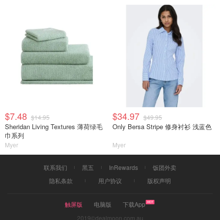
$7.48
$34.97
$14.95
$49.95
Sheridan Living Textures 薄荷绿毛
Only Bersa Stripe 修身衬衫 浅蓝色
巾系列
Myer
Myer
联系我们
黑五
InRewards
饭团外卖
隐私条款
用户协议
版权声明
触屏版
电脑版
下载App
2019©dealmoon.com.au