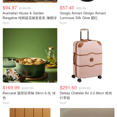
$94.97
$57.40
$189.95
$82.00
Australian House & Garden
Giorgio Armani Giorgio Armani
Bangalow 纯棉提花被套套装 橄榄绿
Luminous Silk Glow 腮红
Myer
Myer
$169.99
$291.60
$339.99
$729.00
Baccarat 圆形珐琅锅 29cm 6.3L 绿
Delsey Chatelet Air 2.0 66cm 粉色
色
行李箱
Myer
Myer