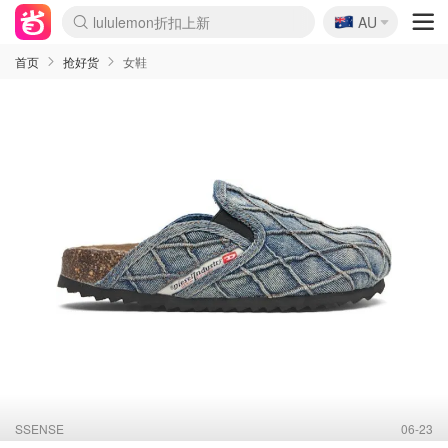
🇦🇺
Sasa美妆护肤3.5折
AU
lululemon折扣上新
SSENSE年中3折
FreshBeauty好价汇总
Cettire降价+叠9折
WWS Coles超市实拍
viagogo二手票捡漏
Myer超级周末1折
The Outnet奢牌1折起
David Jones 3折起
Flannels大牌1折
Perfumes Club护肤1折
AMIRO返校季6.2折
Amazon折扣汇总
eToro入金$200送$50
Amazon数码好物
ICONIC本周7.5折
ThedoubleF高奢地板价
Moose Knuckles 6折
丝芙兰5折起
EUFY官网3.7折起
Selenichast首饰2折
Trip机票酒店促销
YSL送5件彩妆礼
Amazon家居好物
Amazon美妆护肤
雅漾大喷$8
过敏原检测盒$33
伊索独家赠50ml沐浴露
科颜氏清仓3折
SEALIFE海洋馆门票6折
丝塔芙大白罐$16
订阅Newsletter送香薰
Cult Beauty 6.8折
Harrods圣诞日历2.3折
LN-CC奢牌私促3折
d'Alba空姐喷雾$16
EVE LOM套装逆天2折
Bernardelli独家4折
Adore Beauty 6折起
CT圣诞日历
Mytheresa奢品2.7折
Luxury Escapes 9折
Currentbody美容仪9折
MOON Garden Live
Roborock扫地机3.7折
Tingo Life水杯$24
Valentino官网5折
CR洗发护发6.3折
修丽可套装7.4折
Myer彩妆2件7折
GANNI官网4.5折
Stylevana韩妆4折
Tessabit高奢8.5折
OGX洗护4折
Amazon阿德莱德次日达
卡诗8.5折+赠礼
Philips Hue灯具8折
首页
抢好货
女鞋
SSENSE
06-23