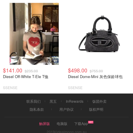
$141.00
$498.00
$235.00
$755.00
Diesel Off-White T-Ele T恤
Diesel Dome-Mini 灰色保龄球包
SSENSE
SSENSE
联系我们
黑五
InRewards
饭团外卖
隐私条款
用户协议
版权声明
触屏版
电脑版
下载App
2019©dealmoon.com.au