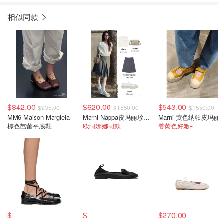
相似同款
$842.00
$620.00
$543.00
$935.00
$1550.00
$1550.00
MM6 Maison Margiela
Marni Nappa皮玛丽珍大头鞋 米色
棕色芭蕾平底鞋
欧阳娜娜同款
姜黄色好嫩~
$
$
$270.00