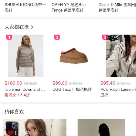
SHUSHU/TONG 绑带平
OPEN YY 黑色Bun
Diesel D-Mile 皮革
底鞋
Fringe 芭蕾平底鞋
芭蕾平底鞋
大家都在抢
1
2
3
$189.00
$99.00
$95.40
$349.00
$199.99
$193.00
lululemon Down and Around 羽绒夹克
UGG Tazz II 棕色拖鞋
Polo Ralph Lauren
暖揭灰！5.4折
卫衣
猜你喜欢