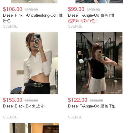
$106.00
$99.00
$230.00
$230.00
Diesel Pink T-Uncutieslong-Od T恤
Diesel T-Angie-Od 白色T恤
粉色
赵美延同款白色！
SSENSE
SSENSE
$153.00
$122.00
$255.00
$230.00
Diesel Black B-1dr 皮带
Diesel T-Angie-Od 黑色 T恤
SSENSE
SSENSE