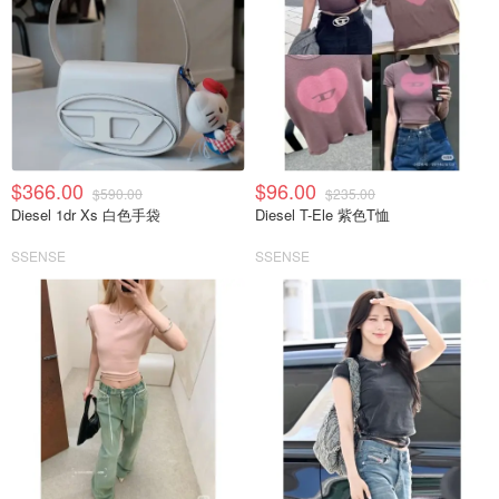
$366.00
$96.00
$590.00
$235.00
Diesel 1dr Xs 白色手袋
Diesel T-Ele 紫色T恤
SSENSE
SSENSE