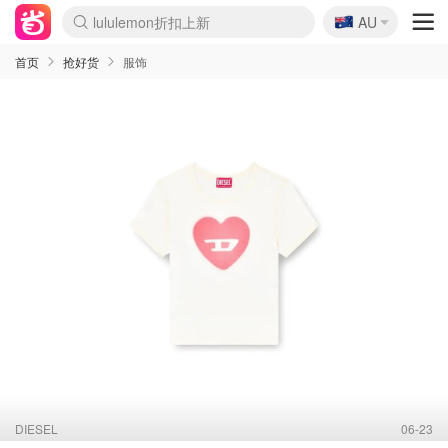
🇦🇺
lululemon折扣上新
AU
Sasa美妆护肤3.5折
SSENSE年中3折
FreshBeauty好价汇总
Cettire降价+叠9折
WWS Coles超市实拍
viagogo二手票捡漏
Myer超级周末1折
The Outnet奢牌1折起
David Jones 3折起
Flannels大牌1折
Perfumes Club护肤1折
AMIRO返校季6.2折
Amazon折扣汇总
eToro入金$200送$50
Amazon数码好物
ICONIC本周7.5折
ThedoubleF高奢地板价
Moose Knuckles 6折
丝芙兰5折起
EUFY官网3.7折起
Selenichast首饰2折
Trip机票酒店促销
YSL送5件彩妆礼
Amazon家居好物
Amazon美妆护肤
雅漾大喷$8
过敏原检测盒$33
伊索独家赠50ml沐浴露
科颜氏清仓3折
SEALIFE海洋馆门票6折
丝塔芙大白罐$16
订阅Newsletter送香薰
Cult Beauty 6.8折
Harrods圣诞日历2.3折
LN-CC奢牌私促3折
d'Alba空姐喷雾$16
EVE LOM套装逆天2折
Bernardelli独家4折
Adore Beauty 6折起
CT圣诞日历
Mytheresa奢品2.7折
Luxury Escapes 9折
Currentbody美容仪9折
MOON Garden Live
Roborock扫地机3.7折
Tingo Life水杯$24
Valentino官网5折
CR洗发护发6.3折
修丽可套装7.4折
Myer彩妆2件7折
GANNI官网4.5折
Stylevana韩妆4折
Tessabit高奢8.5折
OGX洗护4折
Amazon阿德莱德次日达
卡诗8.5折+赠礼
Philips Hue灯具8折
首页
抢好货
服饰
DIESEL
06-23