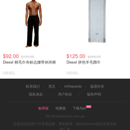
$92.00
$125.00
$135.00
$245.00
Diesel 棉毛巾布标志腰带休闲裤
Diesel 拼色羊毛围巾
DIESEL
DIESEL
联系我们
黑五
InRewards
饭团外卖
隐私条款
用户协议
版权声明
触屏版
电脑版
下载App
2019©dealmoon.com.au
页面信息由用户分享或品牌、商家提供，由Dealmoon核实后发布折
扣广告