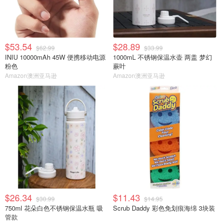
$53.54
$28.89
$62.99
$33.99
INIU 10000mAh 45W 便携移动电源
1000mL 不锈钢保温水壶 两盖 梦幻
粉色
蕨叶
Amazon澳洲亚马逊
Amazon澳洲亚马逊
$26.34
$11.43
$30.99
$14.95
750ml 花朵白色不锈钢保温水瓶 吸
Scrub Daddy 彩色免划痕海绵 3块装
管款