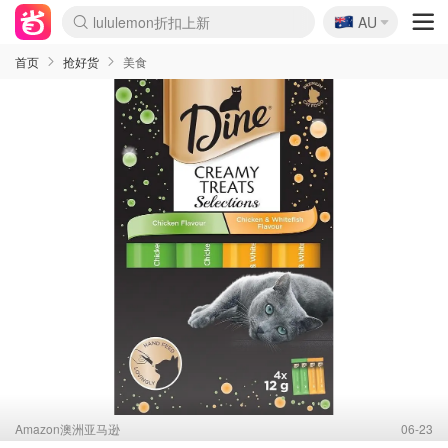
🇦🇺
Sasa美妆护肤3.5折
AU
lululemon折扣上新
SSENSE年中2.5折
FreshBeauty好价汇总
Cettire降价+叠9折
WWS Coles超市实拍
viagogo二手票捡漏
Myer超级周末
The Outnet奢牌1折起
David Jones 3折起
Flannels大牌1折
Perfumes Club护肤1折
AMIRO面罩$251
Amazon折扣汇总
eToro入金$200送$50
Amazon数码好物
ICONIC本周7.5折
ThedoubleF高奢地板价
Moose Knuckles 6折
丝芙兰5折起
EUFY摄像头$98
Selenichast首饰2折
Trip机票酒店促销
YSL送5件彩妆礼
Amazon家居好物
Amazon美妆护肤
雅漾大喷$8
过敏原检测盒$33
伊索独家赠50ml沐浴露
科颜氏高保湿面霜$29
SEALIFE海洋馆门票6折
丝塔芙大白罐$16
订阅Newsletter送香薰
Cult Beauty 6.8折
Harrods圣诞日历$525
LN-CC奢牌私促3折
d'Alba空姐喷雾$16
EVE LOM套装£56
Bernardelli独家4折
Adore Beauty 6折起
CT圣诞日历
Mytheresa奢品2.7折
Luxury Escapes 9折
Currentbody美容仪$881
MOON Garden Live
Roborock扫地机$649
Tingo Life水杯$24
Valentino官网5折
CR洗护套装$23
修丽可4件套$159
Myer彩妆2件7折
GANNI官网4.5折
Stylevana韩妆4折
Tessabit高奢8.5折
OGX洗发水$11
Amazon阿德莱德次日达
卡诗8.5折+赠礼
Philips Hue灯具8折
首页
抢好货
美食
Amazon澳洲亚马逊
06-23