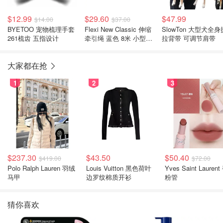
$12.99
$29.60
$47.99
$14.00
$37.00
BYETOO 宠物梳理手套
Flexi New Classic 伸缩
SlowTon 大型犬全身
261梳齿 五指设计
牵引绳 蓝色 8米 小型犬
拉背带 可调节肩带
用
大家都在抢
1
2
3
$237.30
$43.50
$50.40
$419.00
$72.00
Polo Ralph Lauren 羽绒
Louis Vuitton 黑色荷叶
Yves Saint Laurent
马甲
边罗纹棉质开衫
粉管
猜你喜欢