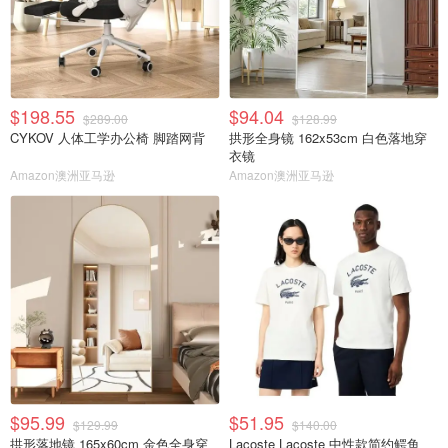
$198.55
$94.04
$289.00
$128.99
CYKOV 人体工学办公椅 脚踏网背
拱形全身镜 162x53cm 白色落地穿
衣镜
Amazon澳洲亚马逊
Amazon澳洲亚马逊
$95.99
$51.95
$129.99
$140.00
拱形落地镜 165x60cm 金色全身穿
Lacoste Lacoste 中性款简约鳄鱼