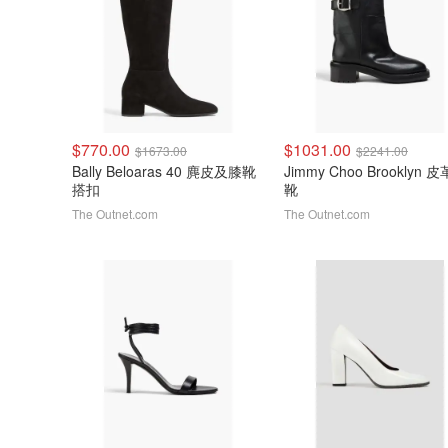
$770.00
$1031.00
$1673.00
$2241.00
Bally Beloaras 40 麂皮及膝靴
Jimmy Choo Brooklyn 
搭扣
靴
The Outnet.com
The Outnet.com