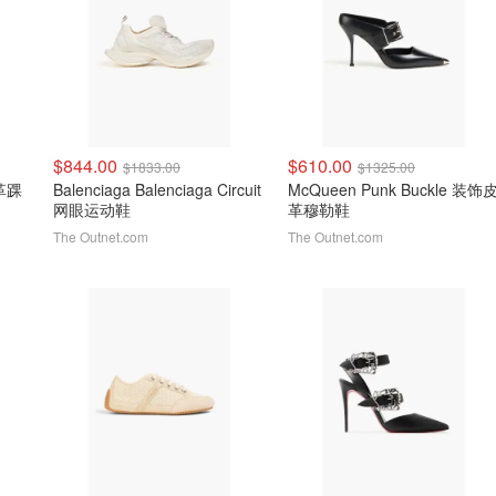
$844.00
$610.00
$1833.00
$1325.00
皮革踝
Balenciaga Balenciaga Circuit
McQueen Punk Buckle 装饰
网眼运动鞋
革穆勒鞋
The Outnet.com
The Outnet.com