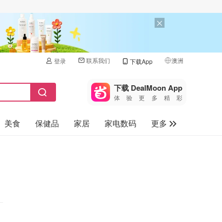
联系我们
澳洲
登录
下载App
🇺🇸
美国
下载 DealMoon App
体验更多精彩
🇨🇳
中国
美食
保健品
家居
家电数码
更多
🇨🇦
加拿大
🇬🇧
汽车
英国
旅游
🇩🇪
德国
母婴儿童
🇫🇷
法国
🇮🇹
意大利