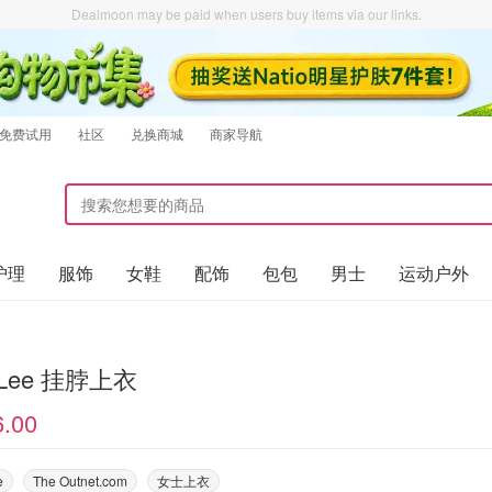
Dealmoon may be paid when users buy items via our links.
免费试用
社区
兑换商城
商家导航
护理
服饰
女鞋
配饰
包包
男士
运动户外
 Lee 挂脖上衣
6.00
e
The Outnet.com
女士上衣