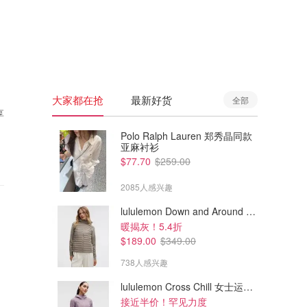
🇦🇺
澳洲
🇳🇿
新西兰
大家都在抢
最新好货
全部
享
Polo Ralph Lauren 郑秀晶同款
亚麻衬衫
$77.70
$259.00
2085人感兴趣
lululemon Down and Around 羽绒夹克
暖揭灰！5.4折
$189.00
$349.00
738人感兴趣
lululemon Cross Chill 女士运动外套
接近半价！罕见力度