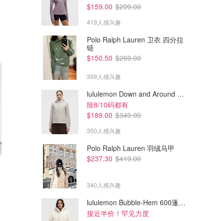
$159.00
$299.00
419人感兴趣
Polo Ralph Lauren 卫衣 四分拉
链
$150.50
$269.00
369人感兴趣
lululemon Down and Around 羽绒夹克
除8/10码都有
$189.00
$349.00
350人感兴趣
Polo Ralph Lauren 羽绒马甲
$237.30
$419.00
$329.00
$54.00
$645.00
$215.00
Maje 小黑裙
Ganni Cotton Poplin 褶裥短裙
码数齐全 这条好气质
340人感兴趣
The Outnet.com
The Outnet.com
lululemon Bubble-Hem 600蓬松羽绒夹克
接近半价！罕见力度