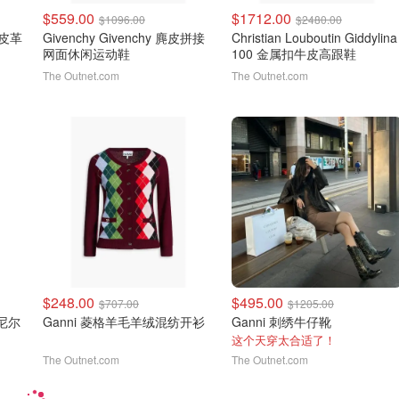
$559.00
$1712.00
$1096.00
$2480.00
a 皮革
Givenchy Givenchy 麂皮拼接
Christian Louboutin Giddylina
网面休闲运动鞋
100 金属扣牛皮高跟鞋
The Outnet.com
The Outnet.com
$248.00
$495.00
$707.00
$1205.00
雪尼尔
Ganni 菱格羊毛羊绒混纺开衫
Ganni 刺绣牛仔靴
这个天穿太合适了！
The Outnet.com
The Outnet.com