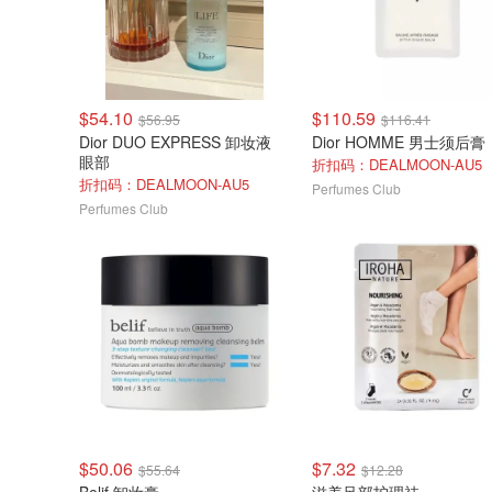
$54.10
$110.59
$56.95
$116.41
Dior DUO EXPRESS 卸妆液
Dior HOMME 男士须后膏
眼部
折扣码：DEALMOON-AU5
折扣码：DEALMOON-AU5
Perfumes Club
Perfumes Club
$50.06
$7.32
$55.64
$12.28