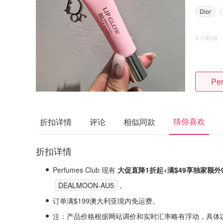
Dior
3 小时前
Pe
猜你喜欢
折扣详情
评论
相似同款
折扣详情
Perfumes Club 现有
大促直降1折起
+
满$49享
独家
额外9
DEALMOON-AU5
。
订单满$199澳大利亚境内免运费。
注
：产品价格根据网站调价和实时汇率略有浮动，具体