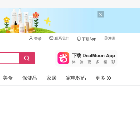
联系我们
澳洲
登录
下载App
🇺🇸
美国
下载 DealMoon App
体验更多精彩
🇨🇳
中国
美食
保健品
家居
家电数码
更多
🇨🇦
加拿大
🇬🇧
汽车
英国
旅游
🇩🇪
德国
母婴儿童
🇫🇷
法国
🇮🇹
意大利