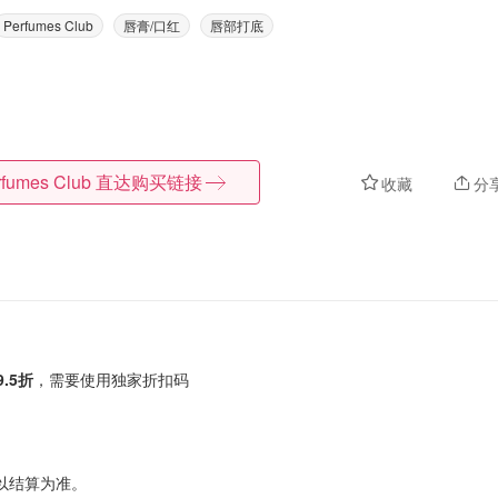
Perfumes Club
唇膏/口红
唇部打底
rfumes Club
直达购买链接
收藏
分
.5折
，需要使用独家折扣码
以结算为准。