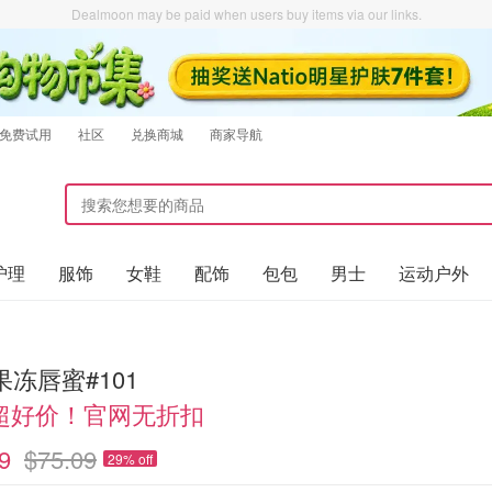
Dealmoon may be paid when users buy items via our links.
免费试用
社区
兑换商城
商家导航
护理
服饰
女鞋
配饰
包包
男士
运动户外
 果冻唇蜜#101
超好价！官网无折扣
9
$75.09
29% off