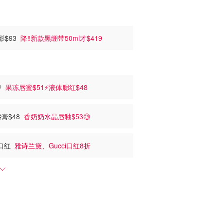
眼影$93
降‼️新款黑绷带50ml才$419

果冻唇蜜$51⚡液体腮红$48
r唇膏$48
香奶奶水晶唇釉$53🧐
头口红
雅诗兰黛、Gucci口红8折