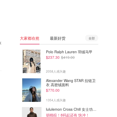
🇦🇺
澳洲
🇳🇿
新西兰
大家都在抢
最新好货
全部
享
Polo Ralph Lauren 羽绒马甲
$237.30
$419.00
2058人感兴趣
Alexander Wang STAR 拉链卫
衣 高密绒面料
$770.00
1354人感兴趣
lululemon Cross Chill 女士功能夹克
胡桃棕！8码起还有 快冲！