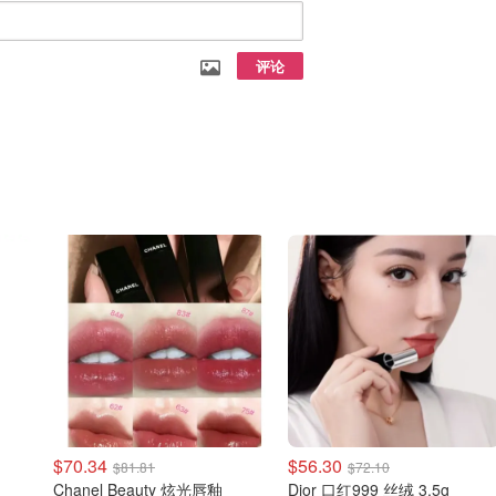
评论
$70.34
$56.30
$81.81
$72.10
Chanel Beauty 炫光唇釉
Dior 口红999 丝绒 3.5g