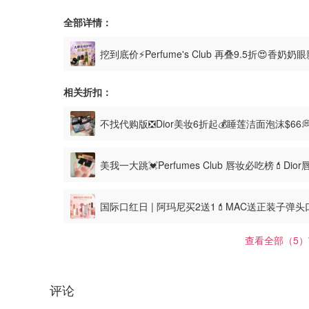
全部详情：
挖到底价⚡Perfume's Club 再叠9.5折😍香奶奶
相关折扣：
不找代购版❎Dior美妆6折起💰睡莲洁面泡沫$66
美我一大跳💓Perfumes Club 唇妆必吃榜💄Dio
国际口红日 | 阿玛尼买2送1💄MAC送正装子弹
查看全部（5）
评论