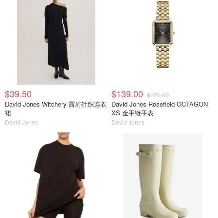
$39.50
$139.00
$225.00
David Jones Witchery 露肩针织连衣
David Jones Rosefield OCTAGON
裙
XS 金手链手表
David Jones
David Jones