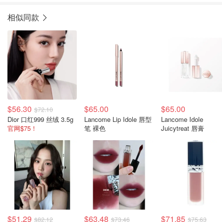
相似同款
$56.30
$65.00
$65.00
$72.10
Dior 口红999 丝绒 3.5g
Lancome Lip Idole 唇型
Lancome Idole
官网$75！
笔 裸色
Juicytreat 唇膏
$51.29
$63.48
$71.85
$82.12
$73.46
$75.63