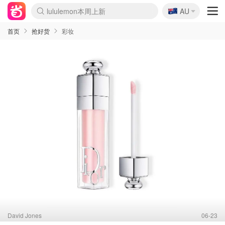
🇦🇺
Sasa美妆护肤3.5折
AU
lululemon本周上新
SSENSE年中3折
FreshBeauty好价汇总
Cettire降价+叠9折
Farfetch折上8折
WWS Coles超市实拍
viagogo二手票捡漏
Myer清仓1折起
The Outnet奢牌1折起
David Jones 3折起
Flannels大牌1折
Perfumes Club护肤1折
AMIRO返校季6.2折
Oweek抽奖送Airpods
Amazon折扣汇总
eToro入金$200送$50
Amazon数码好物
ICONIC本周7.5折
ThedoubleF高奢地板价
Moose Knuckles 6折
丝芙兰5折起
EUFY官网3.7折起
Selenichast首饰2折
Trip机票酒店促销
YSL送5件彩妆礼
Amazon家居好物
BIGBANG巡演开票
David Jones时尚3折
Amazon美妆护肤
雅漾大喷$8
过敏原检测盒$33
伊索独家赠50ml沐浴露
科颜氏送高保湿面霜
SEALIFE海洋馆门票6折
丝塔芙大白罐$16
订阅Newsletter送香薰
Cult Beauty 6.8折
Harrods圣诞日历2.3折
LN-CC奢牌私促3折
d'Alba空姐喷雾$16
EVE LOM套装逆天2折
Bernardelli独家4折
Adore Beauty 6折起
CT圣诞日历
Mytheresa奢品2.7折
首页
抢好货
彩妆
David Jones
06-23