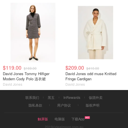
$119.00
$209.00
$169.00
$410.00
David Jones Tommy Hilfiger
David Jones odd muse Knitted
Modern Cody Polo 连衣裙
Fringe Cardigan
David Jones
David Jones
联系我们
黑五
InRewards
饭团外卖
隐私条款
用户协议
版权声明
触屏版
电脑版
下载App
2019©dealmoon.com.au