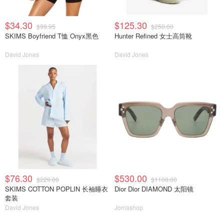
$34.30
$125.30
$99.95
$250.00
SKIMS Boyfriend T恤 Onyx黑色
Hunter Refined 女士高筒靴
David Jones
David Jones
$76.30
$530.00
$229.00
$1100.00
SKIMS COTTON POPLIN 长袖睡衣
Dior Dior DIAMOND 太阳镜
套装
David Jones
Jomashop