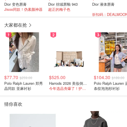
Dior 变色唇膏
Dior 丝绒唇釉 943
Dior 液体唇膏
Jisoo同款！伪素颜神器
超正的梅子色
大家都在抢
1
2
3
$77.70
$525.00
$104.30
$259.00
$189.00
Polo Ralph Lauren 郑秀
Harrods 2026 美妆倒数日历
Polo Ralph Lauren
晶同款 亚麻衬衫
今年选品夯爆了！护肤全线都很绝
条纹泡泡纱衬衫
猜你喜欢