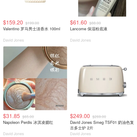
$159.20
$61.60
$199.00
$88.00
Valentino 罗马男士淡香水 100ml
Lancome 保湿粉底液
David Jones
David Jones
$31.85
$249.00
$65.00
$269.00
Napoleon Perdis 冰淇凌腮红
David Jones Smeg TSF01 奶油色复
古多士炉 2片
David Jones
David Jones