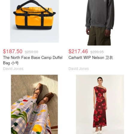
$187.50
$217.46
$250.00
$289.95
The North Face Base Camp Duffel
Carhartt WIP Nelson 卫衣
Bag 小号
David Jones
David Jones