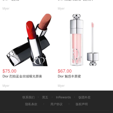
Myer
Myer
$75.00
$67.00
Dior 烈焰蓝金丝绒哑光唇膏
Dior 魅惑丰唇蜜
Myer
Myer
联系我们
黑五
InRewards
饭团外卖
隐私条款
用户协议
版权声明