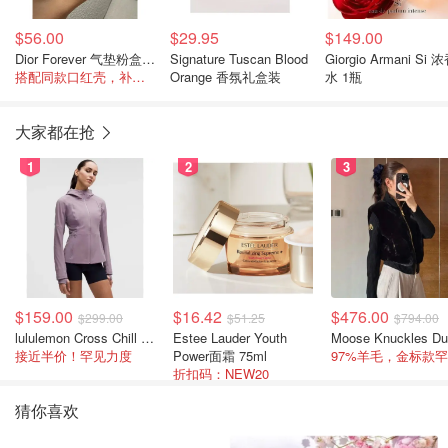
$56.00
$29.95
$149.00
Dior Forever 气垫粉盒 小碎花
Signature Tuscan Blood
Giorgio Armani Si 
搭配同款口红壳，补妆超亮的崽
Orange 香氛礼盒装
水 1瓶
大家都在抢
1
2
3
$159.00
$16.42
$476.00
$299.00
$51.25
$794.00
lululemon Cross Chill 女士运动外套
Estee Lauder Youth
接近半价！罕见力度
Power面霜 75ml
折扣码：NEW20
猜你喜欢