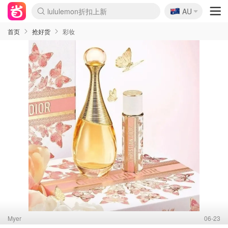
🇦🇺
Sasa美妆护肤3.5折
AU
lululemon折扣上新
SSENSE年中3折
FreshBeauty好价汇总
Cettire降价+叠9折
Farfetch折上8折
WWS Coles超市实拍
viagogo二手票捡漏
Myer清仓1折起
The Outnet奢牌1折起
David Jones 3折起
Flannels大牌1折
Perfumes Club护肤1折
AMIRO返校季6.2折
Oweek抽奖送Airpods
Amazon折扣汇总
eToro入金$200送$50
Amazon数码好物
ICONIC本周7.5折
ThedoubleF高奢地板价
Moose Knuckles 6折
丝芙兰5折起
EUFY官网3.7折起
Selenichast首饰2折
Trip机票酒店促销
YSL送5件彩妆礼
Amazon家居好物
BIGBANG巡演开票
David Jones时尚3折
Amazon美妆护肤
雅漾大喷$8
过敏原检测盒$33
伊索独家赠50ml沐浴露
科颜氏清仓3折
SEALIFE海洋馆门票6折
丝塔芙大白罐$16
订阅Newsletter送香薰
Cult Beauty 6.8折
Harrods圣诞日历2.3折
LN-CC奢牌私促3折
d'Alba空姐喷雾$16
EVE LOM套装逆天2折
Bernardelli独家4折
Adore Beauty 6折起
CT圣诞日历
Mytheresa奢品2.7折
Luxury Escapes 9折
Currentbody美容仪9折
MOON Garden Live
ALLSAINTS美衣3折
Roborock扫地机3.7折
Tingo Life水杯$24
Valentino官网5折
CR洗发护发6.3折
首页
抢好货
彩妆
Myer
06-23