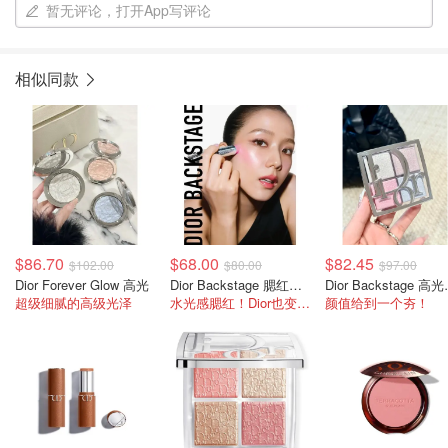
暂无评论，打开App写评论
相似同款
$86.70
$68.00
$82.45
$102.00
$80.00
$97.00
Dior Forever Glow 高光
Dior Backstage 腮红棒 多色号
Dior Ba
超级细腻的高级光泽
水光感腮红！Dior也变韩了～
颜值给到一个夯！