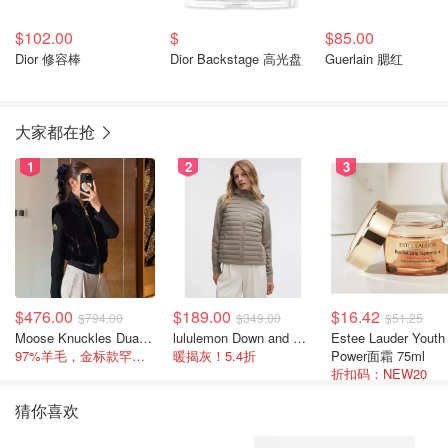
$102.00
$
$85.00
Dior 修容棒
Dior Backstage 高光盘
Guerlain 腮红
大家都在抢
1
2
3
$476.00
$189.00
$16.42
$794.00
$349.00
$51.25
Moose Knuckles Dua Bunny 羊毛混纺针织夹克
lululemon Down and Around 羽绒夹克
Estee Lauder Youth
97%羊毛，金标款罕见打折
暖揭灰！5.4折
Power面霜 75ml
折扣码：NEW20
猜你喜欢