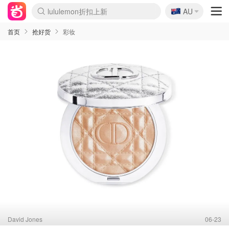
🇦🇺
Sasa美妆护肤3.5折
AU
lululemon折扣上新
SSENSE年中3折
FreshBeauty好价汇总
Cettire降价+叠9折
Farfetch折上8折
WWS Coles超市实拍
viagogo二手票捡漏
Myer清仓1折起
The Outnet奢牌1折起
David Jones 3折起
Flannels大牌1折
Perfumes Club护肤1折
AMIRO返校季6.2折
Oweek抽奖送Airpods
Amazon折扣汇总
eToro入金$200送$50
Amazon数码好物
ICONIC本周7.5折
ThedoubleF高奢地板价
Moose Knuckles 6折
丝芙兰5折起
EUFY官网3.7折起
Selenichast首饰2折
Trip机票酒店促销
YSL送5件彩妆礼
Amazon家居好物
BIGBANG巡演开票
David Jones时尚3折
Amazon美妆护肤
雅漾大喷$8
过敏原检测盒$33
伊索独家赠50ml沐浴露
科颜氏清仓3折
SEALIFE海洋馆门票6折
丝塔芙大白罐$16
订阅Newsletter送香薰
Cult Beauty 6.8折
Harrods圣诞日历2.3折
LN-CC奢牌私促3折
d'Alba空姐喷雾$16
EVE LOM套装逆天2折
Bernardelli独家4折
Adore Beauty 6折起
CT圣诞日历
Mytheresa奢品2.7折
Luxury Escapes 9折
Currentbody美容仪9折
MOON Garden Live
ALLSAINTS美衣3折
Roborock扫地机3.7折
Tingo Life水杯$24
Valentino官网5折
CR洗发护发6.3折
修丽可套装7.4折
首页
抢好货
彩妆
David Jones
06-23