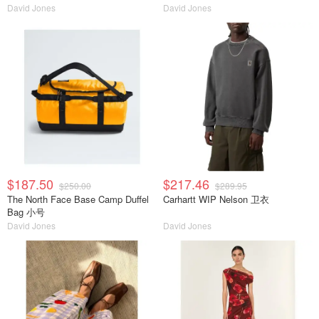
David Jones
David Jones
$187.50
$217.46
$250.00
$289.95
The North Face Base Camp Duffel
Carhartt WIP Nelson 卫衣
Bag 小号
David Jones
David Jones