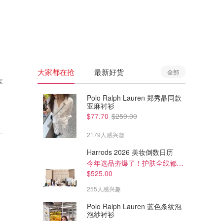
🇦🇺
澳洲
🇳🇿
新西兰
大家都在抢
最新好货
全部
享
Polo Ralph Lauren 郑秀晶同款
亚麻衬衫
$77.70
$259.00
2179人感兴趣
Harrods 2026 美妆倒数日历
今年选品夯爆了！护肤全线都很绝
$525.00
255人感兴趣
Polo Ralph Lauren 蓝色条纹泡
泡纱衬衫