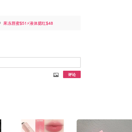

果冻唇蜜$51⚡液体腮红$48
评论