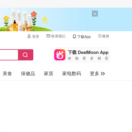
联系我们
澳洲
登录
下载App
🇺🇸
美国
下载 DealMoon App
体验更多精彩
🇨🇳
中国
美食
保健品
家居
家电数码
更多
🇨🇦
加拿大
🇬🇧
汽车
英国
旅游
🇩🇪
德国
母婴儿童
🇫🇷
法国
🇮🇹
意大利