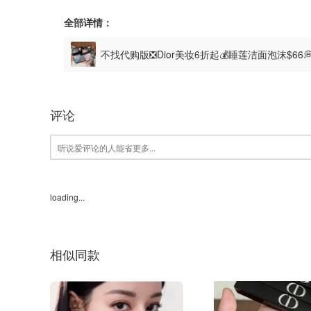
全部详情：
不找代购版❎Dior美妆6折起💰睡莲洁面泡沫$66
评论
loading...
相似同款