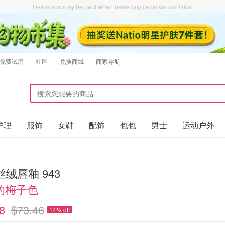
Dealmoon may be paid when users buy items via our links.
免费试用
社区
兑换商城
商家导航
护理
服饰
女鞋
配饰
包包
男士
运动户外
 丝绒唇釉 943
的梅子色
8
$73.46
14% off