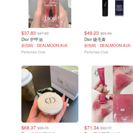
$37.83
$49.23
$47.63
$65.69
Dior 护甲油
Dior 睫毛膏
折扣码：DEALMOON-AU5
折扣码：DEALMOON-AU5
Perfumes Club
Perfumes Club
$68.37
$71.34
$95.75
$92.77