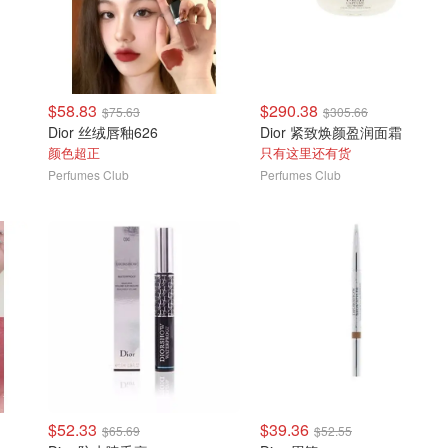
$58.83
$290.38
$75.63
$305.66
Dior 丝绒唇釉626
Dior 紧致焕颜盈润面霜
颜色超正
只有这里还有货
Perfumes Club
Perfumes Club
$52.33
$39.36
$65.69
$52.55