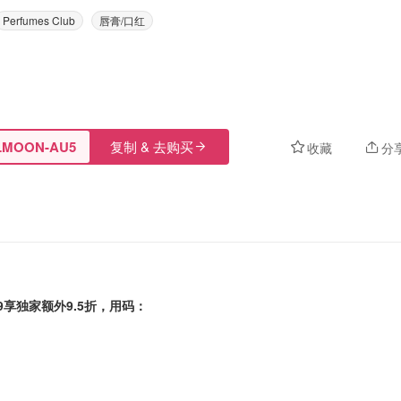
Perfumes Club
唇膏/口红
LMOON-AU5
复制 & 去购买
收藏
分
9享独家
额外9.5折
，用码：