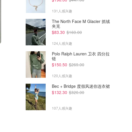
131人感兴趣
The North Face M Glacier 抓绒
夹克
$83.30
$160.00
124人感兴趣
$51.29
$22.52
$82.12
$55.88
Polo Ralph Lauren 卫衣 四分拉
Dior 变色唇膏
Shiseido 细闪唇彩
链
Jisoo同款！伪素颜神器
$150.50
$269.00
Perfumes Club
Perfumes Club
120人感兴趣
Bec + Bridge 度假风迷你连衣裙
$132.30
$320.00
107人感兴趣