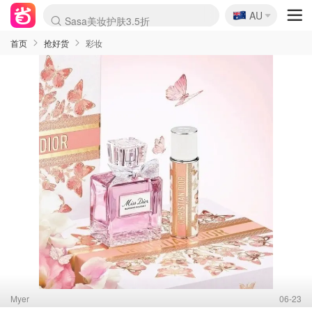
🇦🇺
Sasa美妆护肤3.5折
AU
lululemon折扣上新
SSENSE年中2.5折
FreshBeauty好价汇总
Cettire降价+叠9折
WWS Coles超市实拍
viagogo二手票捡漏
Myer超级周末
The Outnet奢牌1折起
David Jones 3折起
Flannels大牌1折
Perfumes Club护肤1折
AMIRO面罩$251
Amazon折扣汇总
eToro入金$200送$50
Amazon数码好物
ICONIC本周7.5折
ThedoubleF高奢地板价
Moose Knuckles 6折
丝芙兰5折起
EUFY摄像头$98
Selenichast首饰2折
Trip机票酒店促销
YSL送5件彩妆礼
Amazon家居好物
Amazon美妆护肤
雅漾大喷$8
过敏原检测盒$33
伊索独家赠50ml沐浴露
科颜氏高保湿面霜$29
SEALIFE海洋馆门票6折
丝塔芙大白罐$16
订阅Newsletter送香薰
Cult Beauty 6.8折
Harrods圣诞日历$525
LN-CC奢牌私促3折
d'Alba空姐喷雾$16
EVE LOM套装£56
Bernardelli独家4折
Adore Beauty 6折起
CT圣诞日历
Mytheresa奢品2.7折
Luxury Escapes 9折
Currentbody美容仪$881
MOON Garden Live
Roborock扫地机$649
Tingo Life水杯$24
Valentino官网5折
CR洗护套装$23
修丽可4件套$159
Myer彩妆2件7折
GANNI官网4.5折
Stylevana韩妆4折
Tessabit高奢8.5折
OGX洗发水$11
Amazon阿德莱德次日达
卡诗8.5折+赠礼
Philips Hue灯具8折
首页
抢好货
彩妆
Myer
06-23