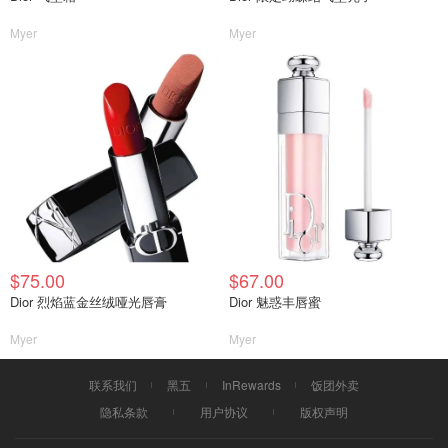
Myer
Myer
$75.00
$67.00
Dior 烈焰蓝金丝绒哑光唇膏
Dior 魅惑丰唇蜜
Myer
Myer
联系我们
黑五
InRewards
饭团外卖
隐私条款
用户协议
版权声明