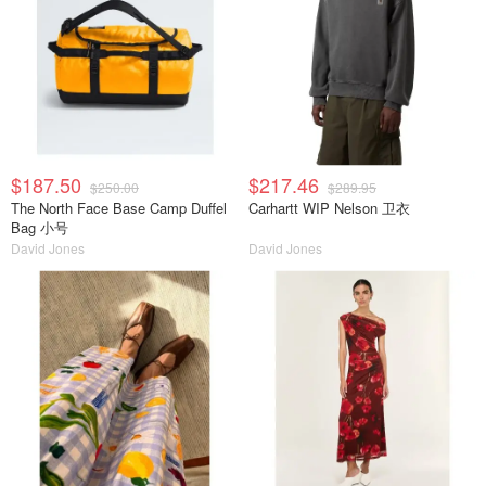
$187.50
$217.46
$250.00
$289.95
The North Face Base Camp Duffel
Carhartt WIP Nelson 卫衣
Bag 小号
David Jones
David Jones