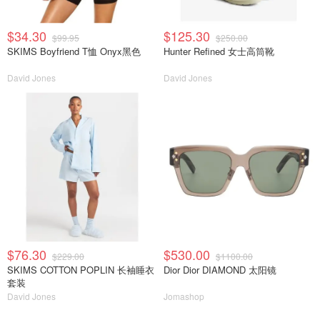
$34.30
$125.30
$99.95
$250.00
SKIMS Boyfriend T恤 Onyx黑色
Hunter Refined 女士高筒靴
David Jones
David Jones
$76.30
$530.00
$229.00
$1100.00
SKIMS COTTON POPLIN 长袖睡衣
Dior Dior DIAMOND 太阳镜
套装
David Jones
Jomashop