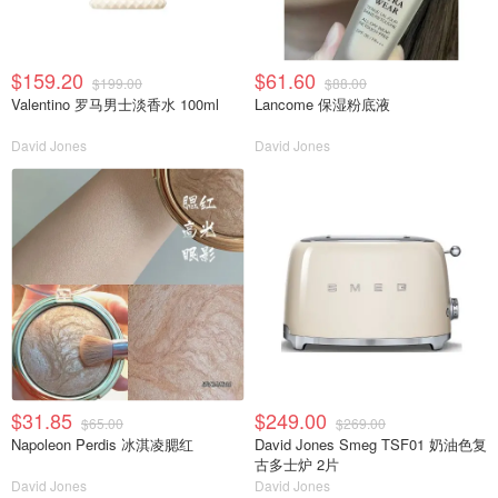
$159.20
$61.60
$199.00
$88.00
Valentino 罗马男士淡香水 100ml
Lancome 保湿粉底液
David Jones
David Jones
$31.85
$249.00
$65.00
$269.00
Napoleon Perdis 冰淇凌腮红
David Jones Smeg TSF01 奶油色复
古多士炉 2片
David Jones
David Jones