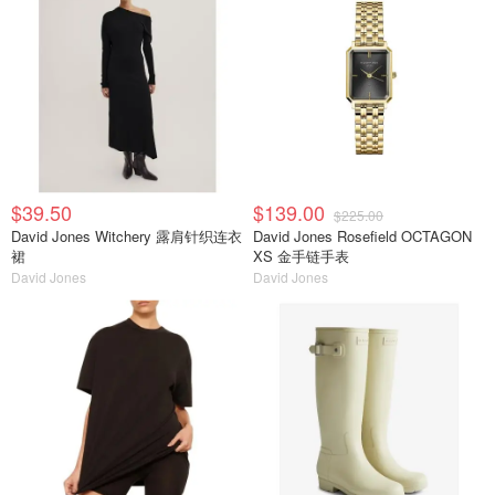
$39.50
$139.00
$225.00
David Jones Witchery 露肩针织连衣
David Jones Rosefield OCTAGON
裙
XS 金手链手表
David Jones
David Jones