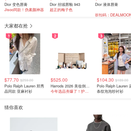
Dior 变色唇膏
Dior 丝绒唇釉 943
Dior 液体唇膏
Jisoo同款！伪素颜神器
超正的梅子色
大家都在抢
1
2
3
$77.70
$525.00
$104.30
$259.00
$189.00
Polo Ralph Lauren 郑秀
Harrods 2026 美妆倒数日历
Polo Ralph Lauren
晶同款 亚麻衬衫
今年选品夯爆了！护肤全线都很绝
条纹泡泡纱衬衫
猜你喜欢