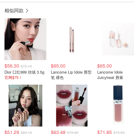
相似同款
$56.30
$65.00
$65.00
$72.10
Dior 口红999 丝绒 3.5g
Lancome Lip Idole 唇型
Lancome Idole
官网$75！
笔 裸色
Juicytreat 唇膏
$51.29
$63.48
$71.85
$82.12
$73.46
$75.63