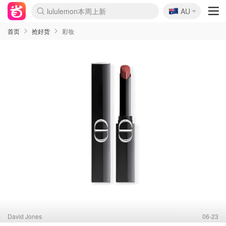
🇦🇺
Sasa美妆护肤3.5折
AU
lululemon本周上新
SSENSE年中3折
FreshBeauty好价汇总
Cettire降价+叠9折
Farfetch折上8折
WWS Coles超市实拍
viagogo二手票捡漏
Myer清仓1折起
The Outnet奢牌1折起
David Jones 3折起
Flannels大牌1折
Perfumes Club护肤1折
AMIRO返校季6.2折
Oweek抽奖送Airpods
Amazon折扣汇总
eToro入金$200送$50
Amazon数码好物
ICONIC本周7.5折
ThedoubleF高奢地板价
Moose Knuckles 6折
丝芙兰5折起
EUFY官网3.7折起
Selenichast首饰2折
Trip机票酒店促销
YSL送5件彩妆礼
Amazon家居好物
BIGBANG巡演开票
David Jones时尚3折
Amazon美妆护肤
雅漾大喷$8
过敏原检测盒$33
伊索独家赠50ml沐浴露
科颜氏送高保湿面霜
SEALIFE海洋馆门票6折
丝塔芙大白罐$16
订阅Newsletter送香薰
Cult Beauty 6.8折
Harrods圣诞日历2.3折
LN-CC奢牌私促3折
d'Alba空姐喷雾$16
EVE LOM套装逆天2折
Bernardelli独家4折
Adore Beauty 6折起
CT圣诞日历
Mytheresa奢品2.7折
首页
抢好货
彩妆
David Jones
06-23