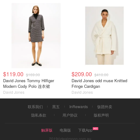
$119.00
$209.00
$169.00
$410.00
David Jones Tommy Hilfiger
David Jones odd muse Knitted
Modern Cody Polo 连衣裙
Fringe Cardigan
David Jones
David Jones
联系我们
黑五
InRewards
饭团外卖
隐私条款
用户协议
版权声明
触屏版
电脑版
下载App
2019©dealmoon.com.au