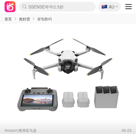
🇦🇺
SSENSE年中2.5折
AU
lululemon折扣上新
Sasa美妆护肤3.5折
FreshBeauty好价汇总
Cettire降价+叠9折
WWS Coles超市实拍
viagogo二手票捡漏
Myer超级周末
The Outnet奢牌1折起
David Jones 3折起
Flannels大牌1折
Perfumes Club护肤1折
AMIRO面罩$251
Amazon折扣汇总
eToro入金$200送$50
Amazon数码好物
ICONIC本周7.5折
ThedoubleF高奢地板价
Moose Knuckles 6折
丝芙兰5折起
EUFY摄像头$98
Selenichast首饰2折
Trip机票酒店促销
YSL送5件彩妆礼
Amazon家居好物
Amazon美妆护肤
雅漾大喷$8
过敏原检测盒$33
伊索独家赠50ml沐浴露
科颜氏高保湿面霜$29
SEALIFE海洋馆门票6折
丝塔芙大白罐$16
订阅Newsletter送香薰
Cult Beauty 6.8折
Harrods圣诞日历$525
LN-CC奢牌私促3折
d'Alba空姐喷雾$16
EVE LOM套装£56
Bernardelli独家4折
Adore Beauty 6折起
CT圣诞日历
Mytheresa奢品2.7折
Luxury Escapes 9折
Currentbody美容仪$881
MOON Garden Live
Roborock扫地机$649
Tingo Life水杯$24
Valentino官网5折
CR洗护套装$23
修丽可4件套$159
Myer彩妆2件7折
GANNI官网4.5折
Stylevana韩妆4折
Tessabit高奢8.5折
OGX洗发水$11
Amazon阿德莱德次日达
卡诗8.5折+赠礼
Philips Hue灯具8折
首页
抢好货
家电数码
Amazon澳洲亚马逊
06-23