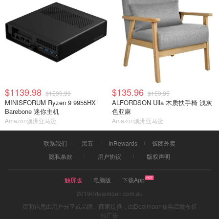
$1139.98
$135.96
$1599.99
$159.95
MINISFORUM Ryzen 9 9955HX
ALFORDSON Ulla 木质扶手椅 浅灰
Barebone 迷你主机
色亚麻
Amazon澳洲亚马逊
Amazon澳洲亚马逊
联系我们
黑五
InRewards
饭团外卖
隐私条款
用户协议
版权声明
触屏版
电脑版
下载App
2019©dealmoon.com.au
页面信息由用户分享或品牌、商家提供，由Dealmoon核实后发布折
扣广告