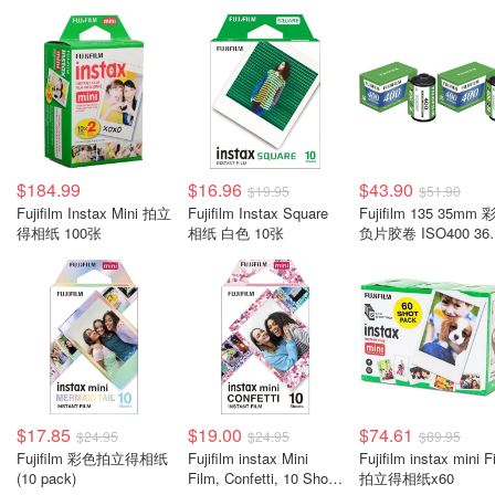
$184.99
$16.96
$43.90
$19.95
$51.90
Fujifilm Instax Mini 拍立
Fujifilm Instax Square
Fujifilm 135 35mm
得相纸 100张
相纸 白色 10张
负片胶卷 ISO400 36
2卷装
$17.85
$19.00
$74.61
$24.95
$24.95
$89.95
Fujifilm 彩色拍立得相纸
Fujifilm instax Mini
Fujifilm instax mini F
(10 pack)
Film, Confetti, 10 Shot
拍立得相纸x60