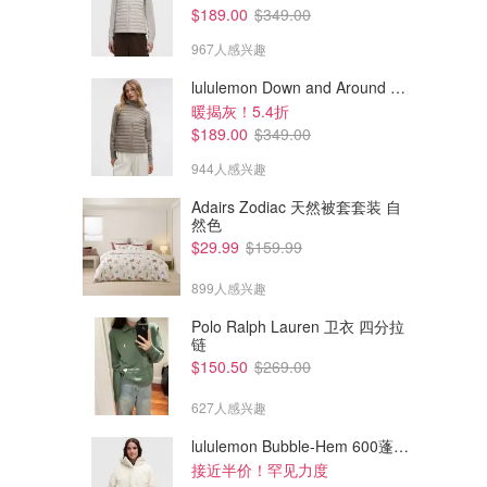
$189.00
$349.00
967人感兴趣
lululemon Down and Around 羽绒夹克
暖揭灰！5.4折
$189.00
$349.00
944人感兴趣
Adairs Zodiac 天然被套套装 自
然色
$29.99
$159.99
899人感兴趣
Polo Ralph Lauren 卫衣 四分拉
链
$748.00
$247.00
$949.00
$299.00
$150.50
$269.00
DJI Flip无人机 4K摄像头 249g
DJI NEO 4K 自拍掌上无人机
627人感兴趣
Amazon澳洲亚马逊
Amazon澳洲亚马逊
lululemon Bubble-Hem 600蓬松羽绒夹克
接近半价！罕见力度