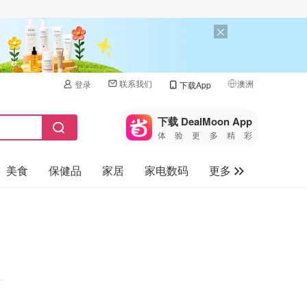
联系我们
澳洲
登录
下载App
🇺🇸
美国
下载 DealMoon App
体验更多精彩
🇨🇳
中国
美食
保健品
家居
家电数码
更多
🇨🇦
加拿大
🇬🇧
汽车
英国
旅游
🇩🇪
德国
母婴儿童
🇫🇷
法国
🇮🇹
意大利