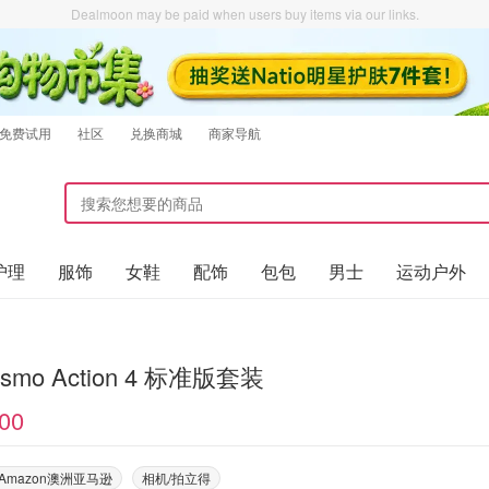
Dealmoon may be paid when users buy items via our links.
免费试用
社区
兑换商城
商家导航
护理
服饰
女鞋
配饰
包包
男士
运动户外
Osmo Action 4 标准版套装
00
Amazon澳洲亚马逊
相机/拍立得