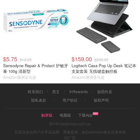
$5.75
$159.00
$12.25
$289.95
Sensodyne Repair & Protect 护敏牙
Logitech Casa Pop Up Desk 笔记本
膏 100g 清新型
支架套装 无线键盘触控板
Amazon澳洲亚马逊
Amazon澳洲亚马逊
联系我们
黑五
InRewards
饭团外卖
隐私条款
用户协议
版权声明
触屏版
电脑版
下载App
2019©dealmoon.com.au
页面信息由用户分享或品牌、商家提供，由Dealmoon核实后发布折
扣广告