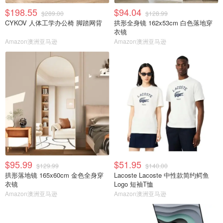
$198.55
$94.04
$289.00
$128.99
CYKOV 人体工学办公椅 脚踏网背
拱形全身镜 162x53cm 白色落地穿
衣镜
Amazon澳洲亚马逊
Amazon澳洲亚马逊
$95.99
$51.95
$129.99
$140.00
拱形落地镜 165x60cm 金色全身穿
Lacoste Lacoste 中性款简约鳄鱼
衣镜
Logo 短袖T恤
Amazon澳洲亚马逊
Amazon澳洲亚马逊