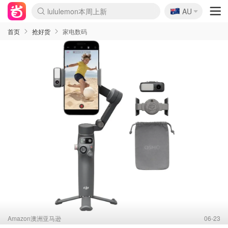
🇦🇺
Sasa美妆护肤3.5折
AU
lululemon本周上新
SSENSE年中3折
FreshBeauty好价汇总
Cettire降价+叠9折
Farfetch折上8折
WWS Coles超市实拍
viagogo二手票捡漏
Myer清仓1折起
The Outnet奢牌1折起
David Jones 3折起
Flannels大牌1折
Perfumes Club护肤1折
AMIRO返校季6.2折
Oweek抽奖送Airpods
Amazon折扣汇总
eToro入金$200送$50
Amazon数码好物
ICONIC本周7.5折
ThedoubleF高奢地板价
Moose Knuckles 6折
丝芙兰5折起
EUFY官网3.7折起
Selenichast首饰2折
Trip机票酒店促销
YSL送5件彩妆礼
Amazon家居好物
BIGBANG巡演开票
David Jones时尚3折
Amazon美妆护肤
雅漾大喷$8
过敏原检测盒$33
伊索独家赠50ml沐浴露
科颜氏送高保湿面霜
SEALIFE海洋馆门票6折
丝塔芙大白罐$16
订阅Newsletter送香薰
Cult Beauty 6.8折
Harrods圣诞日历2.3折
LN-CC奢牌私促3折
d'Alba空姐喷雾$16
EVE LOM套装逆天2折
Bernardelli独家4折
Adore Beauty 6折起
CT圣诞日历
Mytheresa奢品2.7折
首页
抢好货
家电数码
Amazon澳洲亚马逊
06-23