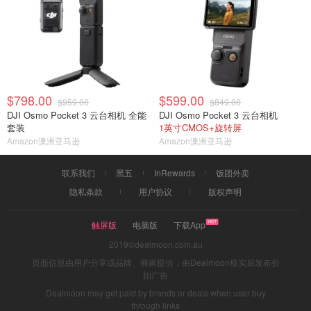
$798.00
$599.00
$959.00
$849.00
DJI Osmo Pocket 3 云台相机 全能
DJI Osmo Pocket 3 云台相机
套装
1英寸CMOS+旋转屏
Amazon澳洲亚马逊
Amazon澳洲亚马逊
联系我们
黑五
InRewards
饭团外卖
隐私条款
用户协议
版权声明
触屏版
电脑版
下载App
2019©dealmoon.com.au
页面信息由用户分享或品牌、商家提供，由Dealmoon核实后发布折
扣广告
Dealmoon may get paid by brands or deals when user buy
through links