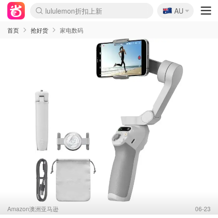
🇦🇺
Sasa美妆护肤3.5折
AU
lululemon折扣上新
SSENSE年中3折
FreshBeauty好价汇总
Cettire降价+叠9折
WWS Coles超市实拍
viagogo二手票捡漏
Myer超级周末1折
The Outnet奢牌1折起
David Jones 3折起
Flannels大牌1折
Perfumes Club护肤1折
AMIRO返校季6.2折
Amazon折扣汇总
eToro入金$200送$50
Amazon数码好物
ICONIC本周7.5折
ThedoubleF高奢地板价
Moose Knuckles 6折
丝芙兰5折起
EUFY官网3.7折起
Selenichast首饰2折
Trip机票酒店促销
YSL送5件彩妆礼
Amazon家居好物
Amazon美妆护肤
雅漾大喷$8
过敏原检测盒$33
伊索独家赠50ml沐浴露
科颜氏清仓3折
SEALIFE海洋馆门票6折
丝塔芙大白罐$16
订阅Newsletter送香薰
Cult Beauty 6.8折
Harrods圣诞日历2.3折
LN-CC奢牌私促3折
d'Alba空姐喷雾$16
EVE LOM套装逆天2折
Bernardelli独家4折
Adore Beauty 6折起
CT圣诞日历
Mytheresa奢品2.7折
Luxury Escapes 9折
Currentbody美容仪9折
MOON Garden Live
Roborock扫地机3.7折
Tingo Life水杯$24
Valentino官网5折
CR洗发护发6.3折
修丽可套装7.4折
Myer彩妆2件7折
GANNI官网4.5折
Stylevana韩妆4折
Tessabit高奢8.5折
OGX洗护4折
Amazon阿德莱德次日达
卡诗8.5折+赠礼
Philips Hue灯具8折
首页
抢好货
家电数码
Amazon澳洲亚马逊
06-23