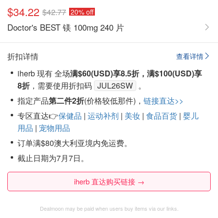
$34.22
$42.77
20% off
Doctor's BEST 镁 100mg 240 片
折扣详情
查看详情
iherb 现有 全场
满$60(USD)享8.5折，满$100(USD)享
8折
，需要使用折扣码
JUL26SW
。
指定产品
第二件2折
(价格较低那件)，
链接直达>>
专区直达👉
保健品
|
运动补剂
|
美妆
|
食品百货
|
婴儿
用品
|
宠物用品
订单满$80澳大利亚境内免运费。
截止日期为7月7日。
iherb 直达购买链接 →
Dealmoon may be paid when users buy items via our links.