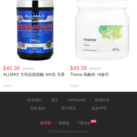
$40.36
$49.39
$49.98
$64.57
ALLMAX 方剂品级肌酸 400克 无香
Thorne 肌酸粉 16盎司
iherb
iherb
联系我们
黑五
InRewards
饭团外卖
隐私条款
用户协议
版权声明
触屏版
电脑版
下载App
2019©dealmoon.com.au