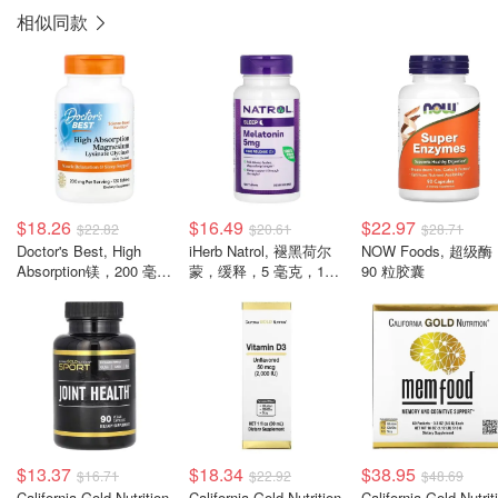
相似同款
$18.26
$16.49
$22.97
$22.82
$20.61
$28.71
Doctor's Best, High
iHerb Natrol, 褪黑荷尔
NOW Foods, 超级酶
Absorption镁，200 毫
蒙，缓释，5 毫克，100
90 粒胶囊
克，120 片（100 毫克
片
每片）
$13.37
$18.34
$38.95
$16.71
$22.92
$48.69
California Gold Nutrition
California Gold Nutrition
California Gold Nutrit