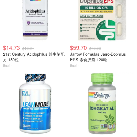
$14.73
$59.70
$18.24
$73.93
21st Century Acidophilus 益生菌配
Jarrow Formulas Jarro-Dophilus
方 150粒
EPS 素食胶囊 120粒
iherb
iherb