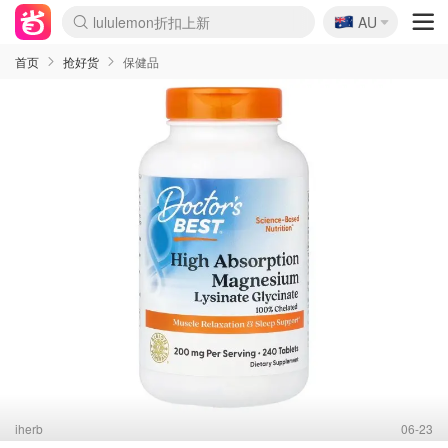
lululemon折扣上新
🇦🇺
AU
Sasa美妆护肤3.5折
SSENSE年中3折
FreshBeauty好价汇总
Cettire降价+叠9折
Farfetch折上8折
WWS Coles超市实拍
viagogo二手票捡漏
Myer清仓1折起
The Outnet奢牌1折起
David Jones 3折起
Flannels大牌1折
Perfumes Club护肤1折
AMIRO返校季6.2折
Oweek抽奖送Airpods
Amazon折扣汇总
eToro入金$200送$50
Amazon数码好物
ICONIC本周7.5折
ThedoubleF高奢地板价
Moose Knuckles 6折
丝芙兰5折起
EUFY官网3.7折起
Selenichast首饰2折
Trip机票酒店促销
YSL送5件彩妆礼
Amazon家居好物
BIGBANG巡演开票
David Jones时尚3折
Amazon美妆护肤
雅漾大喷$8
过敏原检测盒$33
伊索独家赠50ml沐浴露
科颜氏清仓3折
SEALIFE海洋馆门票6折
丝塔芙大白罐$16
订阅Newsletter送香薰
Cult Beauty 6.8折
Harrods圣诞日历2.3折
LN-CC奢牌私促3折
d'Alba空姐喷雾$16
EVE LOM套装逆天2折
Bernardelli独家4折
Adore Beauty 6折起
CT圣诞日历
Mytheresa奢品2.7折
Luxury Escapes 9折
Currentbody美容仪9折
MOON Garden Live
ALLSAINTS美衣3折
Roborock扫地机3.7折
Tingo Life水杯$24
Valentino官网5折
CR洗发护发6.3折
首页
抢好货
保健品
iherb
06-23