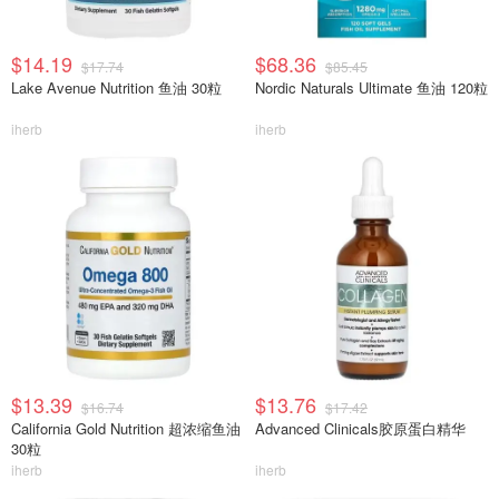
$14.19
$68.36
$17.74
$85.45
Lake Avenue Nutrition 鱼油 30粒
Nordic Naturals Ultimate 鱼油 120粒
iherb
iherb
$13.39
$13.76
$16.74
$17.42
California Gold Nutrition 超浓缩鱼油
Advanced Clinicals胶原蛋白精华
30粒
iherb
iherb