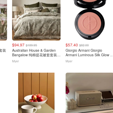
$94.97
$57.40
$189.95
$82.00
套套装
Australian House & Garden
Giorgio Armani Giorgio
Bangalow 纯棉提花被套套装
Armani Luminous Silk Glow 
橄榄绿
红
Myer
Myer