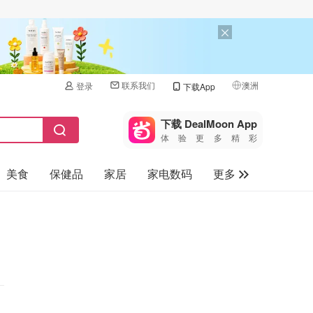
联系我们
澳洲
登录
下载App
🇺🇸
美国
下载 DealMoon App
体验更多精彩
🇨🇳
中国
美食
保健品
家居
家电数码
更多
🇨🇦
加拿大
🇬🇧
汽车
英国
旅游
🇩🇪
德国
母婴儿童
🇫🇷
法国
🇮🇹
意大利