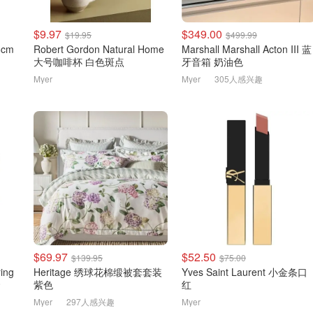
$9.97
$349.00
$19.95
$499.99
66cm
Robert Gordon Natural Home
Marshall Marshall Acton III 蓝
大号咖啡杯 白色斑点
牙音箱 奶油色
Myer
Myer
305人感兴趣
$69.97
$52.50
$139.95
$75.00
ring
Heritage 绣球花棉缎被套套装
Yves Saint Laurent 小金条口
套
紫色
红
Myer
297人感兴趣
Myer