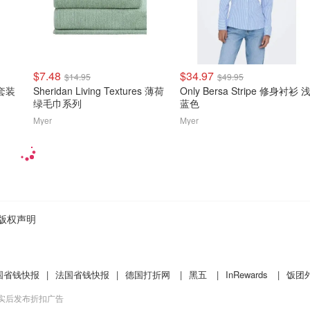
$7.48
$34.97
$14.95
$49.95
具套装
Sheridan Living Textures 薄荷
Only Bersa Stripe 修身衬衫 
绿毛巾系列
蓝色
Myer
Myer
版权声明
国省钱快报
|
法国省钱快报
|
德国打折网
|
黑五
|
InRewards
|
饭团
核实后发布折扣广告