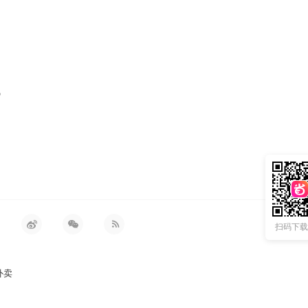
浅
扫码下载 
外卖