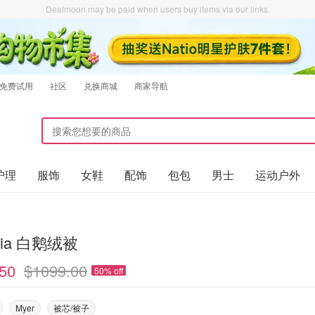
Dealmoon may be paid when users buy items via our links.
免费试用
社区
兑换商城
商家导航
护理
服饰
女鞋
配饰
包包
男士
运动户外
nia 白鹅绒被
50
$1099.00
50% off
Myer
被芯/被子