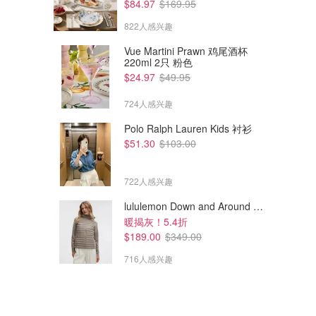
$84.97
$169.95
822人感兴趣
Vue Martini Prawn 鸡尾酒杯
220ml 2只 粉色
$349.50
$720.00
$699.00
$1799.99
$24.97
$49.95
Downia 银系列鹅绒被 70/30
Sheridan Sheridan 85/15匈牙
白色
利白鹅绒被 雪白色
724人感兴趣
Myer
Myer
Polo Ralph Lauren Kids 衬衫
$51.30
$103.00
722人感兴趣
lululemon Down and Around 羽绒夹克
暖揭灰！5.4折
$189.00
$349.00
716人感兴趣