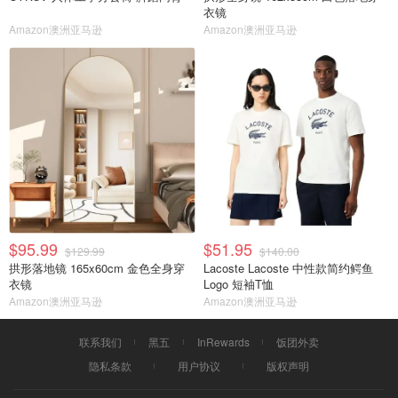
衣镜
Amazon澳洲亚马逊
Amazon澳洲亚马逊
$95.99
$51.95
$129.99
$140.00
拱形落地镜 165x60cm 金色全身穿
Lacoste Lacoste 中性款简约鳄鱼
衣镜
Logo 短袖T恤
Amazon澳洲亚马逊
Amazon澳洲亚马逊
联系我们
黑五
InRewards
饭团外卖
隐私条款
用户协议
版权声明