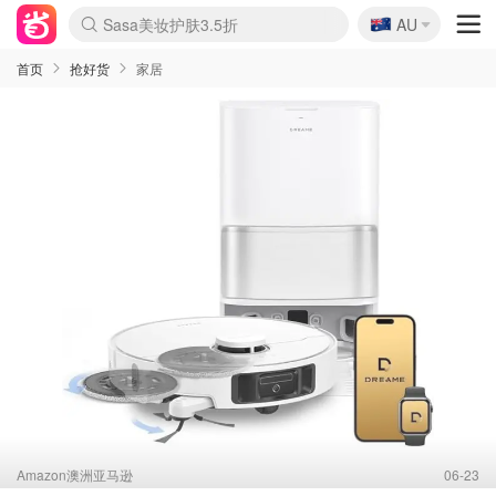
🇦🇺
Sasa美妆护肤3.5折
AU
lululemon折扣上新
SSENSE年中3折
FreshBeauty好价汇总
Cettire降价+叠9折
Farfetch折上8折
WWS Coles超市实拍
viagogo二手票捡漏
Myer清仓1折起
The Outnet奢牌1折起
David Jones 3折起
Flannels大牌1折
Perfumes Club护肤1折
AMIRO返校季6.2折
Oweek抽奖送Airpods
Amazon折扣汇总
eToro入金$200送$50
Amazon数码好物
ICONIC本周7.5折
ThedoubleF高奢地板价
Moose Knuckles 6折
丝芙兰5折起
EUFY官网3.7折起
Selenichast首饰2折
Trip机票酒店促销
YSL送5件彩妆礼
Amazon家居好物
BIGBANG巡演开票
David Jones时尚3折
Amazon美妆护肤
雅漾大喷$8
过敏原检测盒$33
伊索独家赠50ml沐浴露
科颜氏清仓3折
SEALIFE海洋馆门票6折
丝塔芙大白罐$16
订阅Newsletter送香薰
Cult Beauty 6.8折
Harrods圣诞日历2.3折
LN-CC奢牌私促3折
d'Alba空姐喷雾$16
EVE LOM套装逆天2折
Bernardelli独家4折
Adore Beauty 6折起
CT圣诞日历
Mytheresa奢品2.7折
Luxury Escapes 9折
Currentbody美容仪9折
MOON Garden Live
ALLSAINTS美衣3折
Roborock扫地机3.7折
Tingo Life水杯$24
Valentino官网5折
CR洗发护发6.3折
首页
抢好货
家居
Amazon澳洲亚马逊
06-23