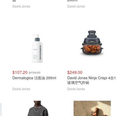
David Jones
David Jones
$107.20
$249.00
$134.00
Dermalogica 洁面油 295ml
David Jones Ninja Crispi 4合1
玻璃空气炸锅
David Jones
David Jones