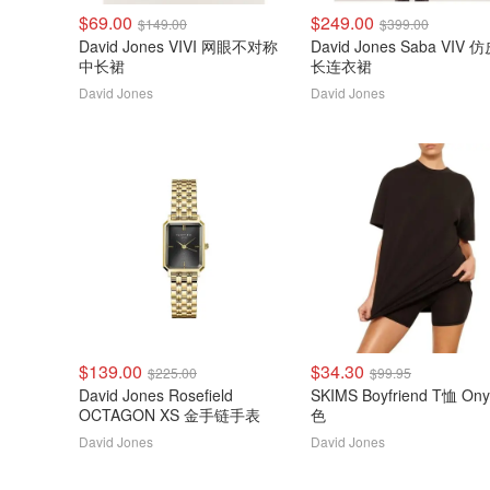
$69.00
$249.00
$149.00
$399.00
David Jones VIVI 网眼不对称
David Jones Saba VIV 
中长裙
长连衣裙
David Jones
David Jones
$139.00
$34.30
$225.00
$99.95
David Jones Rosefield
SKIMS Boyfriend T恤 Onyx黑
OCTAGON XS 金手链手表
色
David Jones
David Jones