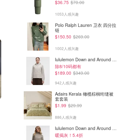
$36.75
$70.00
1053人感兴趣
Polo Ralph Lauren 卫衣 四分拉
链
$150.50
$269.00
1002人感兴趣
lululemon Down and Around 羽绒夹克
除8/10码都有
$189.00
$349.00
942人感兴趣
Adairs Kerala 橄榄棕榈绗缝被
套套装
$639.98
$398.00
$699.00
$599.00
$1.99
$29.99
Dyson Supersonic Nural 智能
Dyson Supersonic 吹风机 普
吹风机 粉金色
鲁士蓝
886人感兴趣
Amazon澳洲亚马逊
Amazon澳洲亚马逊
lululemon Down and Around 羽绒夹克
暖揭灰！5.4折