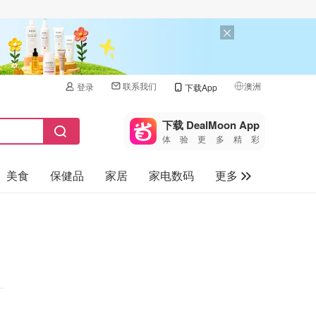
联系我们
澳洲
登录
下载App
🇺🇸
美国
下载 DealMoon App
体验更多精彩
🇨🇳
中国
美食
保健品
家居
家电数码
更多
🇨🇦
加拿大
🇬🇧
汽车
英国
旅游
🇩🇪
德国
母婴儿童
🇫🇷
法国
🇮🇹
意大利