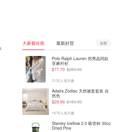
🇦🇺
澳洲
🇳🇿
新西兰
大家都在抢
最新好货
全部
享
Polo Ralph Lauren 郑秀晶同款
亚麻衬衫
$77.70
$259.00
2135人感兴趣
Adairs Zodiac 天然被套套装 自
然色
$29.99
$159.99
1678人感兴趣
Stanley Iceflow 2.0 吸管杯 30oz
Dried Pine