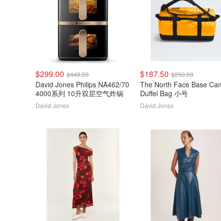
$299.00
$187.50
$449.00
$250.00
David Jones Philips NA462/70
The North Face Base Camp
4000系列 10升双层空气炸锅
Duffel Bag 小号
David Jones
David Jones