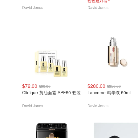
粉色超好看~
David Jones
David Jones
$72.00
$280.00
$90.00
$350.00
Clinique 黄油面霜 SPF50 套装
Lancome 精华液 50ml
David Jones
David Jones