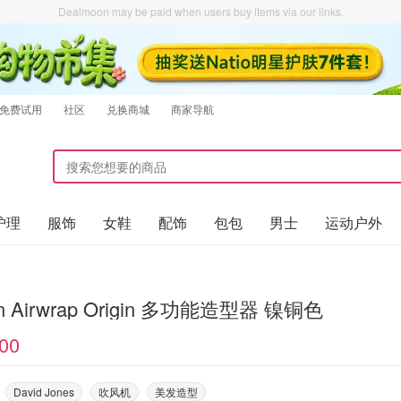
Dealmoon may be paid when users buy items via our links.
免费试用
社区
兑换商城
商家导航
护理
服饰
女鞋
配饰
包包
男士
运动户外
Dyson Airwrap Origin 多功能造型器 镍铜色
00
David Jones
吹风机
美发造型