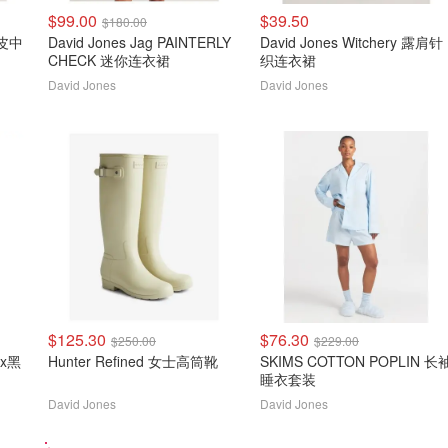
$99.00
$39.50
$180.00
仿皮中
David Jones Jag PAINTERLY
David Jones Witchery 露肩针
CHECK 迷你连衣裙
织连衣裙
David Jones
David Jones
$125.30
$76.30
$250.00
$229.00
Hunter Refined 女士高筒靴
SKIMS COTTON POPLIN 长
睡衣套装
David Jones
David Jones