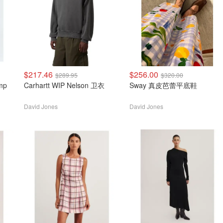
$217.46
$256.00
$289.95
$320.00
Carhartt WIP Nelson 卫衣
Sway 真皮芭蕾平底鞋
David Jones
David Jones