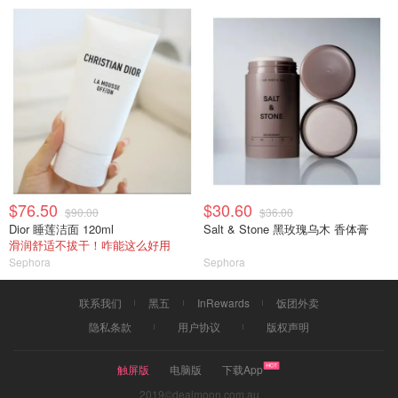
$76.50
$30.60
$90.00
$36.00
Dior 睡莲洁面 120ml
Salt & Stone 黑玫瑰乌木 香体膏
滑润舒适不拔干！咋能这么好用
Sephora
Sephora
联系我们
黑五
InRewards
饭团外卖
隐私条款
用户协议
版权声明
触屏版
电脑版
下载App
2019©dealmoon.com.au