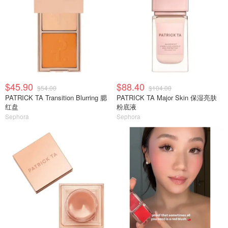
$45.90
$88.40
$54.00
$104.00
PATRICK TA Transition Blurring 腮
PATRICK TA Major Skin 保湿亮肤
红盘
粉底液
Sephora
Sephora