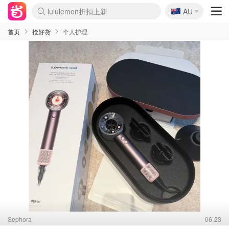
🇦🇺
Sasa美妆护肤3.5折
AU
lululemon折扣上新
SSENSE年中3折
FreshBeauty好价汇总
Cettire降价+叠9折
WWS Coles超市实拍
viagogo二手票捡漏
Myer超级周末1折
The Outnet奢牌1折起
David Jones 3折起
Flannels大牌1折
Perfumes Club护肤1折
AMIRO返校季6.2折
Amazon折扣汇总
eToro入金$200送$50
Amazon数码好物
ICONIC本周7.5折
ThedoubleF高奢地板价
Moose Knuckles 6折
丝芙兰5折起
EUFY官网3.7折起
Selenichast首饰2折
Trip机票酒店促销
YSL送5件彩妆礼
Amazon家居好物
Amazon美妆护肤
雅漾大喷$8
过敏原检测盒$33
伊索独家赠50ml沐浴露
科颜氏清仓3折
SEALIFE海洋馆门票6折
丝塔芙大白罐$16
订阅Newsletter送香薰
Cult Beauty 6.8折
Harrods圣诞日历2.3折
LN-CC奢牌私促3折
d'Alba空姐喷雾$16
EVE LOM套装逆天2折
Bernardelli独家4折
Adore Beauty 6折起
CT圣诞日历
Mytheresa奢品2.7折
Luxury Escapes 9折
Currentbody美容仪9折
MOON Garden Live
Roborock扫地机3.7折
Tingo Life水杯$24
Valentino官网5折
CR洗发护发6.3折
修丽可套装7.4折
Myer彩妆2件7折
GANNI官网4.5折
Stylevana韩妆4折
Tessabit高奢8.5折
OGX洗护4折
Amazon阿德莱德次日达
卡诗8.5折+赠礼
Philips Hue灯具8折
首页
抢好货
个人护理
Sephora
06-23