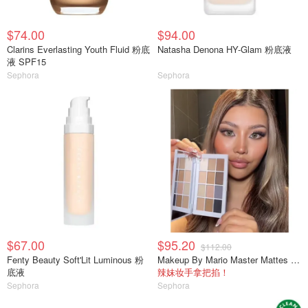
$74.00
$94.00
Clarins Everlasting Youth Fluid 粉底
Natasha Denona HY-Glam 粉底液
液 SPF15
Sephora
Sephora
$67.00
$95.20
$112.00
Fenty Beauty Soft'Lit Luminous 粉
Makeup By Mario Master Mattes 中性眼影盘
底液
辣妹妆手拿把掐！
Sephora
Sephora