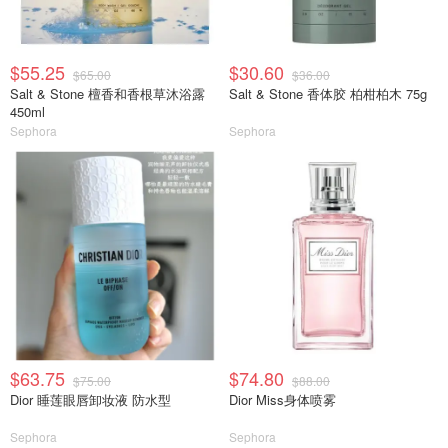
$55.25
$30.60
$65.00
$36.00
Salt & Stone 檀香和香根草沐浴露
Salt & Stone 香体胶 柏柑柏木 75g
450ml
Sephora
Sephora
$63.75
$74.80
$75.00
$88.00
Dior 睡莲眼唇卸妆液 防水型
Dior Miss身体喷雾
Sephora
Sephora