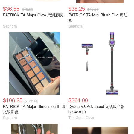
$36.55
$38.25
$43.00
$45.00
PATRICK TA Major Glow 柔润唇膜
PATRICK TA Mini Blush Duo 腮红
盘
Sephora
Sephora
$106.25
$364.00
$125.00
PATRICK TA Major Dimension III 哑
Dyson V8 Advanced 无线吸尘器
光眼影盘
626413-01
Sephora
The Good Guys