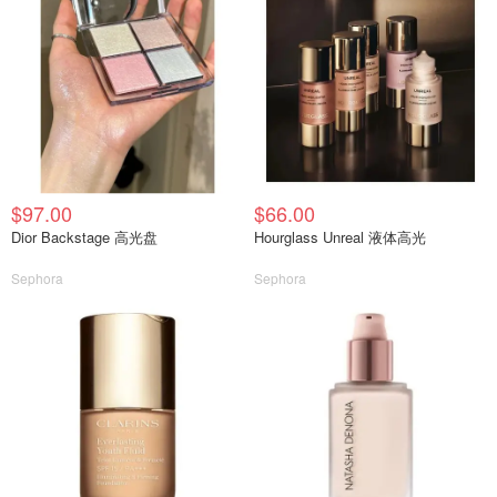
$97.00
$66.00
Dior Backstage 高光盘
Hourglass Unreal 液体高光
Sephora
Sephora