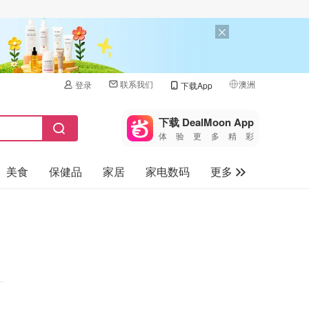
联系我们
澳洲
登录
下载App
🇺🇸
美国
下载 DealMoon App
体验更多精彩
🇨🇳
中国
美食
保健品
家居
家电数码
更多
🇨🇦
加拿大
🇬🇧
汽车
英国
旅游
🇩🇪
德国
母婴儿童
🇫🇷
法国
🇮🇹
意大利