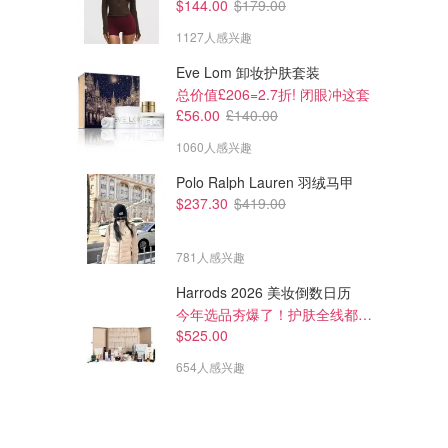
$144.00
$179.00
1127人感兴趣
Eve Lom 卸妆护肤套装
总价值£206=2.7折! 闭眼冲这套
£56.00
£140.00
1060人感兴趣
Polo Ralph Lauren 羽绒马甲
$398.00
$497.00
$599.00
$649.00
$237.30
$419.00
Dyson Supersonic 吹风机 普
Dyson Airwrap Origin 多功能
鲁士蓝
造型器 镍铜色
Amazon澳洲亚马逊
Amazon澳洲亚马逊
781人感兴趣
Harrods 2026 美妆倒数日历
今年选品夯爆了！护肤全线都很绝
$525.00
654人感兴趣