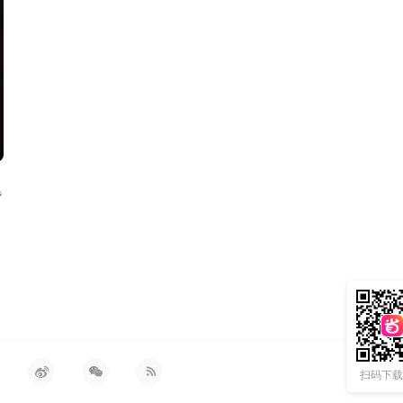
背
扫码下载 