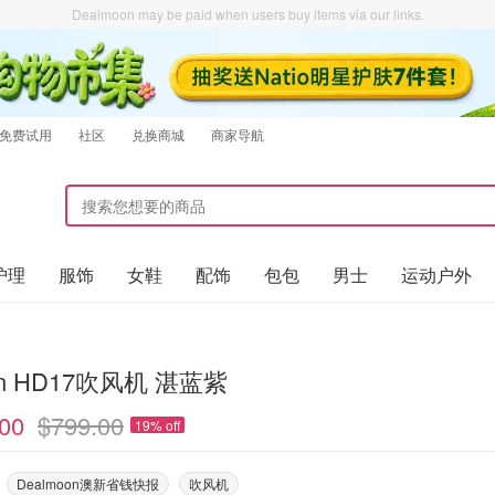
Dealmoon may be paid when users buy items via our links.
免费试用
社区
兑换商城
商家导航
护理
服饰
女鞋
配饰
包包
男士
运动户外
on HD17吹风机 湛蓝紫
00
$799.00
19% off
Dealmoon澳新省钱快报
吹风机