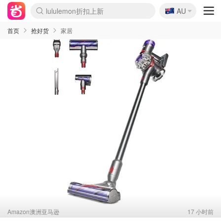
lululemon折扣上新
🇦🇺
AU
Sasa美妆护肤3.5折
SSENSE年中3折
FreshBeauty好价汇总
Cettire降价+叠9折
WWS Coles超市实拍
viagogo二手票捡漏
Myer超级周末1折
The Outnet奢牌1折起
David Jones 3折起
Flannels大牌1折
Perfumes Club护肤1折
AMIRO返校季6.2折
Amazon折扣汇总
eToro入金$200送$50
Amazon数码好物
ICONIC本周7.5折
ThedoubleF高奢地板价
Moose Knuckles 6折
丝芙兰5折起
EUFY官网3.7折起
Selenichast首饰2折
Trip机票酒店促销
YSL送5件彩妆礼
Amazon家居好物
Amazon美妆护肤
雅漾大喷$8
过敏原检测盒$33
伊索独家赠50ml沐浴露
科颜氏清仓3折
SEALIFE海洋馆门票6折
丝塔芙大白罐$16
订阅Newsletter送香薰
Cult Beauty 6.8折
Harrods圣诞日历2.3折
LN-CC奢牌私促3折
d'Alba空姐喷雾$16
EVE LOM套装逆天2折
Bernardelli独家4折
Adore Beauty 6折起
CT圣诞日历
Mytheresa奢品2.7折
Luxury Escapes 9折
Currentbody美容仪9折
MOON Garden Live
Roborock扫地机3.7折
Tingo Life水杯$24
Valentino官网5折
CR洗发护发6.3折
修丽可套装7.4折
Myer彩妆2件7折
GANNI官网4.5折
Stylevana韩妆4折
Tessabit高奢8.5折
OGX洗护4折
Amazon阿德莱德次日达
卡诗8.5折+赠礼
Philips Hue灯具8折
首页
抢好货
家居
Amazon澳洲亚马逊
17 小时前