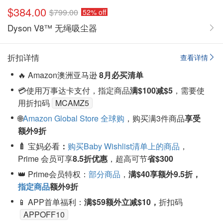
$384.00
$799.00
52% off
Dyson V8™ 无绳吸尘器
折扣详情
查看详情
🔥 Amazon澳洲亚马逊
8月必买清单
💳使用万事达卡支付，指定商品
满$100减$5
，需要使
用折扣码
MCAMZ5
🌐
Amazon Global Store 全球购
，购买满3件商品
享受
额外9折
🍼
宝妈必看
：
购买Baby Wishlist清单上的商品
，
Prime 会员可享
8.5折优惠
，超高可节
省$300
👑 Prime会员特权：
部分商品
，
满$40享额外9.5折，
指定商品
额外9折
📱 APP首单福利：
满$59额外立减$10，
折扣码
APPOFF10