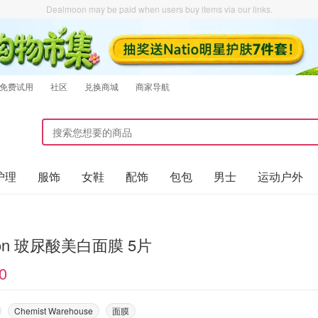
Dealmoon may be paid when users buy items via our links.
免费试用
社区
兑换商城
商家导航
护理
服饰
女鞋
配饰
包包
男士
运动户外
ron 玻尿酸美白面膜 5片
0
Chemist Warehouse
面膜