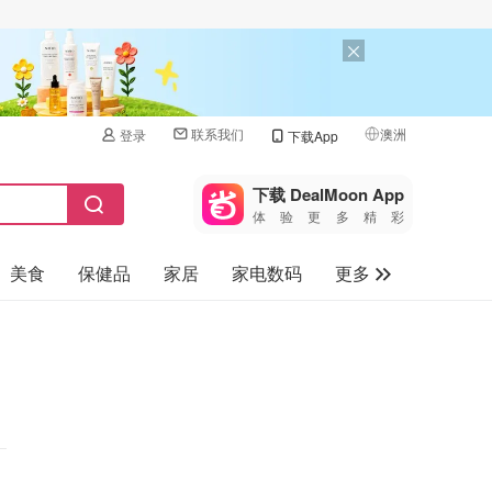
联系我们
澳洲
登录
下载App
🇺🇸
美国
下载 DealMoon App
体验更多精彩
🇨🇳
中国
美食
保健品
家居
家电数码
更多
🇨🇦
加拿大
🇬🇧
汽车
英国
旅游
🇩🇪
德国
母婴儿童
🇫🇷
法国
🇮🇹
意大利