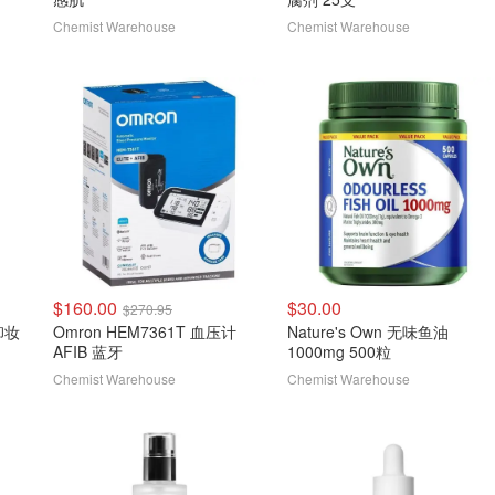
Chemist Warehouse
Chemist Warehouse
$160.00
$30.00
$270.95
 卸妆
Omron HEM7361T 血压计
Nature's Own 无味鱼油
AFIB 蓝牙
1000mg 500粒
Chemist Warehouse
Chemist Warehouse