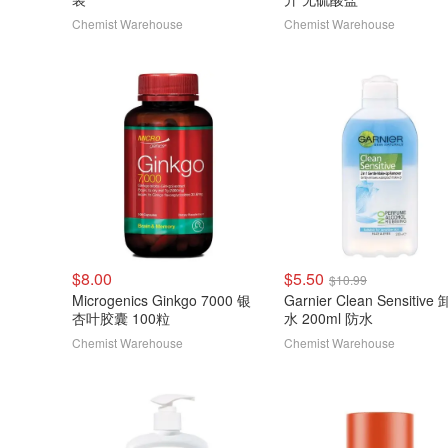
Chemist Warehouse
Chemist Warehouse
$8.00
$5.50
$10.99
Microgenics Ginkgo 7000 银
Garnier Clean Sensitive
杏叶胶囊 100粒
水 200ml 防水
Chemist Warehouse
Chemist Warehouse