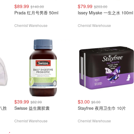
$89.99
$79.99
$140.00
$203.00
Prada 红月号男香 50ml
Issey Miyake 一生之水 100ml
Chemist Warehouse
Chemist Warehouse
$39.99
$3.00
$82.99
$6.00
+八胜
Swisse 益生菌胶囊
Stayfree 夜用卫生巾 10片
Chemist Warehouse
Chemist Warehouse