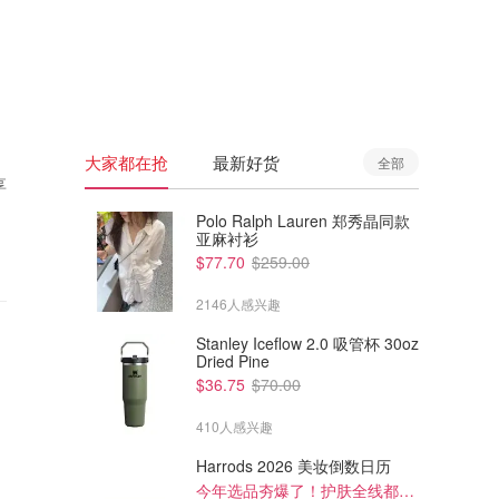
🇦🇺
澳洲
🇳🇿
新西兰
大家都在抢
最新好货
全部
享
Polo Ralph Lauren 郑秀晶同款
亚麻衬衫
$77.70
$259.00
2146人感兴趣
Stanley Iceflow 2.0 吸管杯 30oz
Dried Pine
$36.75
$70.00
410人感兴趣
Harrods 2026 美妆倒数日历
今年选品夯爆了！护肤全线都很绝