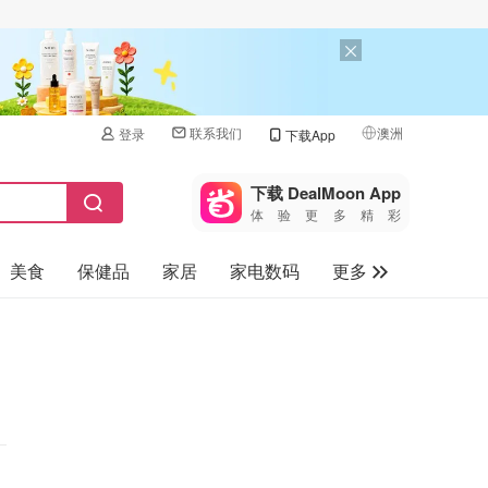
联系我们
澳洲
登录
下载App
🇺🇸
美国
下载 DealMoon App
体验更多精彩
🇨🇳
中国
美食
保健品
家居
家电数码
更多
🇨🇦
加拿大
🇬🇧
汽车
英国
旅游
🇩🇪
德国
母婴儿童
🇫🇷
法国
🇮🇹
意大利