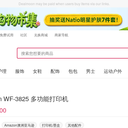
Dealmoon may be paid when users buy items via our links.
免费试用
社区
兑换商城
商家导航
护理
服饰
女鞋
配饰
包包
男士
运动户外
on WF-3825 多功能打印机
00
Amazon澳洲亚马逊
打印机/墨盒
其他配件