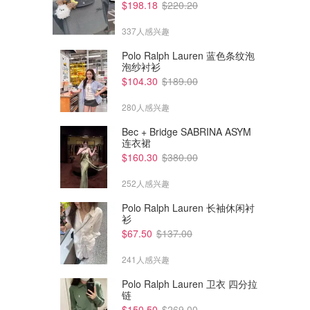
$198.18
$220.20
337人感兴趣
Polo Ralph Lauren 蓝色条纹泡
泡纱衬衫
$104.30
$189.00
280人感兴趣
Bec + Bridge SABRINA ASYM
连衣裙
$160.30
$380.00
252人感兴趣
Polo Ralph Lauren 长袖休闲衬
衫
$64.59
$25.49
$89.99
$29.99
$67.50
$137.00
HUANUO FlowLift HNDS6 双
UGREEN 蓝牙6.0 飞机发射接
显示器支架 可调节 13-32英寸
收器 18小时 3.5mm
241人感兴趣
Amazon澳洲亚马逊
Amazon澳洲亚马逊
Polo Ralph Lauren 卫衣 四分拉
链
$150.50
$269.00