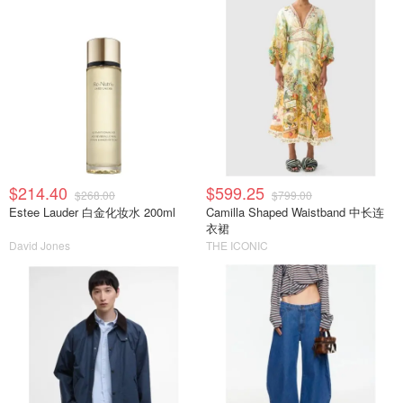
$214.40
$599.25
$268.00
$799.00
Estee Lauder 白金化妆水 200ml
Camilla Shaped Waistband 中长连
衣裙
David Jones
THE ICONIC