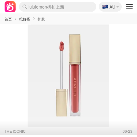
🇦🇺
Sasa美妆护肤3.5折
AU
lululemon折扣上新
SSENSE年中2.5折
FreshBeauty好价汇总
Cettire降价+叠9折
WWS Coles超市实拍
viagogo二手票捡漏
Myer超级周末
The Outnet奢牌1折起
David Jones 3折起
Flannels大牌1折
Perfumes Club护肤1折
AMIRO面罩$251
Amazon折扣汇总
eToro入金$200送$50
Amazon数码好物
ICONIC本周7.5折
ThedoubleF高奢地板价
Moose Knuckles 6折
丝芙兰5折起
EUFY摄像头$98
Selenichast首饰2折
Trip机票酒店促销
YSL送5件彩妆礼
Amazon家居好物
Amazon美妆护肤
雅漾大喷$8
过敏原检测盒$33
伊索独家赠50ml沐浴露
科颜氏高保湿面霜$29
SEALIFE海洋馆门票6折
丝塔芙大白罐$16
订阅Newsletter送香薰
Cult Beauty 6.8折
Harrods圣诞日历$525
LN-CC奢牌私促3折
d'Alba空姐喷雾$16
EVE LOM套装£56
Bernardelli独家4折
Adore Beauty 6折起
CT圣诞日历
Mytheresa奢品2.7折
Luxury Escapes 9折
Currentbody美容仪$881
MOON Garden Live
Roborock扫地机$649
Tingo Life水杯$24
Valentino官网5折
CR洗护套装$23
修丽可4件套$159
Myer彩妆2件7折
GANNI官网4.5折
Stylevana韩妆4折
Tessabit高奢8.5折
OGX洗发水$11
Amazon阿德莱德次日达
卡诗8.5折+赠礼
Philips Hue灯具8折
首页
抢好货
护肤
THE ICONIC
06-23