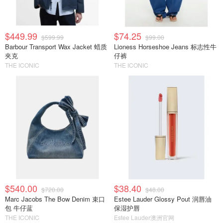
$449.99
$74.25
$599.99
$99.00
Barbour Transport Wax Jacket 蜡质
Lioness Horseshoe Jeans 标志性牛
夹克
仔裤
THE ICONIC
THE ICONIC
$540.00
$38.40
$720.00
$48.00
Marc Jacobs The Bow Denim 束口
Estee Lauder Glossy Pout 润唇油
包 牛仔蓝
保湿护唇
THE ICONIC
Estee Lauder澳洲官网