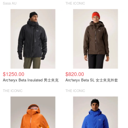
Sasa AU
THE ICONIC
$1250.00
$820.00
Arc'teryx Beta Insulated 男士夹克
Arc'teryx Beta SL 女士夹克外套
THE ICONIC
THE ICONIC