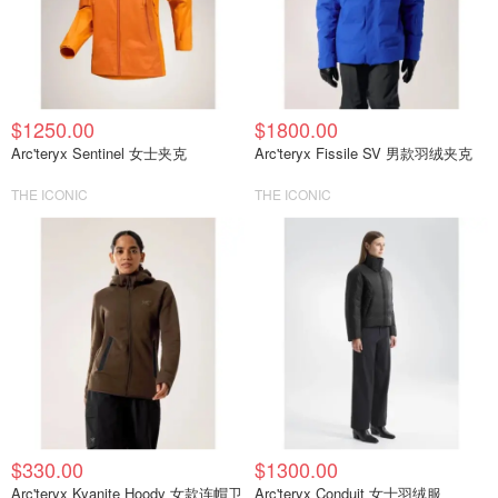
$1250.00
$1800.00
Arc'teryx Sentinel 女士夹克
Arc'teryx Fissile SV 男款羽绒夹克
THE ICONIC
THE ICONIC
$330.00
$1300.00
Arc'teryx Kyanite Hoody 女款连帽卫
Arc'teryx Conduit 女士羽绒服