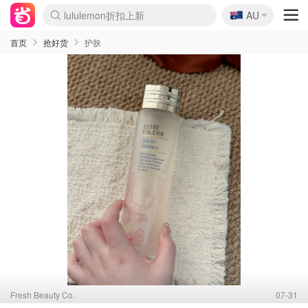
lululemon折扣上新
🇦🇺
AU
Sasa美妆护肤3.5折
SSENSE年中2.5折
FreshBeauty好价汇总
Cettire降价+叠9折
WWS Coles超市实拍
viagogo二手票捡漏
Myer超级周末
The Outnet奢牌1折起
David Jones 3折起
Flannels大牌1折
Perfumes Club护肤1折
AMIRO面罩$251
Amazon折扣汇总
eToro入金$200送$50
Amazon数码好物
ICONIC本周7.5折
ThedoubleF高奢地板价
Moose Knuckles 6折
丝芙兰5折起
EUFY摄像头$98
Selenichast首饰2折
Trip机票酒店促销
YSL送5件彩妆礼
Amazon家居好物
Amazon美妆护肤
雅漾大喷$8
过敏原检测盒$33
伊索独家赠50ml沐浴露
科颜氏高保湿面霜$29
SEALIFE海洋馆门票6折
丝塔芙大白罐$16
订阅Newsletter送香薰
Cult Beauty 6.8折
Harrods圣诞日历$525
LN-CC奢牌私促3折
d'Alba空姐喷雾$16
EVE LOM套装£56
Bernardelli独家4折
Adore Beauty 6折起
CT圣诞日历
Mytheresa奢品2.7折
Luxury Escapes 9折
Currentbody美容仪$881
MOON Garden Live
Roborock扫地机$649
Tingo Life水杯$24
Valentino官网5折
CR洗护套装$23
修丽可4件套$159
Myer彩妆2件7折
GANNI官网4.5折
Stylevana韩妆4折
Tessabit高奢8.5折
OGX洗发水$11
Amazon阿德莱德次日达
卡诗8.5折+赠礼
Philips Hue灯具8折
首页
抢好货
护肤
Fresh Beauty Co.
07-31