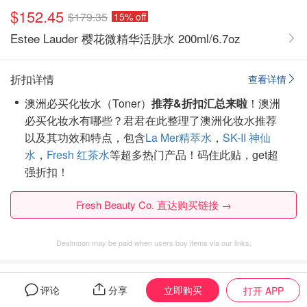
$152.45
$179.35
15% off
Estee Lauder 樱花微精华活肤水 200ml/6.7oz
折扣详情
查看详情
澳洲必买化妆水（Toner）
推荐&折扣汇总来啦
！澳洲
必买化妆水有哪些？君君在此整理了澳洲化妆水推荐
以及其功效和特点，包含
La Mer精萃水
，
SK-II 神仙
水
，
Fresh 红茶水
等超多热门产品！码住此贴，get超
强折扣！
Fresh Beauty Co. 直达购买链接 →
Dealmoon may be paid when users buy items via our links.
Estee Lauder
的全部促销商品
立即购买
评论
分享
打开 APP