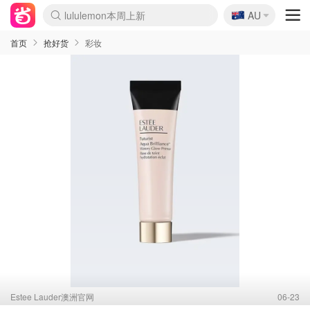
🇦🇺
Sasa美妆护肤3.5折
AU
lululemon本周上新
SSENSE年中3折
FreshBeauty好价汇总
Cettire降价+叠9折
Farfetch折上8折
WWS Coles超市实拍
viagogo二手票捡漏
Myer清仓1折起
The Outnet奢牌1折起
David Jones 3折起
Flannels大牌1折
Perfumes Club护肤1折
AMIRO返校季6.2折
Oweek抽奖送Airpods
Amazon折扣汇总
eToro入金$200送$50
Amazon数码好物
ICONIC本周7.5折
ThedoubleF高奢地板价
Moose Knuckles 6折
丝芙兰5折起
EUFY官网3.7折起
Selenichast首饰2折
Trip机票酒店促销
YSL送5件彩妆礼
Amazon家居好物
BIGBANG巡演开票
David Jones时尚3折
Amazon美妆护肤
雅漾大喷$8
过敏原检测盒$33
伊索独家赠50ml沐浴露
科颜氏送高保湿面霜
SEALIFE海洋馆门票6折
丝塔芙大白罐$16
订阅Newsletter送香薰
Cult Beauty 6.8折
Harrods圣诞日历2.3折
LN-CC奢牌私促3折
d'Alba空姐喷雾$16
EVE LOM套装逆天2折
Bernardelli独家4折
Adore Beauty 6折起
CT圣诞日历
Mytheresa奢品2.7折
首页
抢好货
彩妆
Estee Lauder澳洲官网
06-23