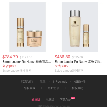
$784.70
$486.50
$1121.00
$695.00
Estee Lauder Re-Nutriv 精华面霜套装
Estee Lauder Re-Nutriv 紧致柔肤套装
立省$336!
立省$205!
Estee Lauder澳洲官网
Estee Lauder澳洲官网
联系我们
黑五
InRewards
饭团外卖
隐私条款
用户协议
版权声明
触屏版
电脑版
下载App
2019©dealmoon.com.au